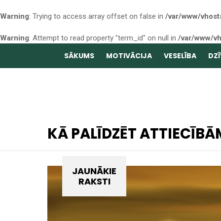
Warning
: Trying to access array offset on false in
/var/www/vhost
Warning
: Attempt to read property "term_id" on null in
/var/www/vh
SĀKUMS
MOTIVĀCIJA
VESELĪBA
DZĪ
KĀ PALĪDZĒT ATTIECĪBĀ
JAUNĀKIE
RAKSTI