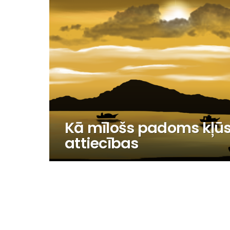
Kā mīlošs padoms kļūst 
attiecības