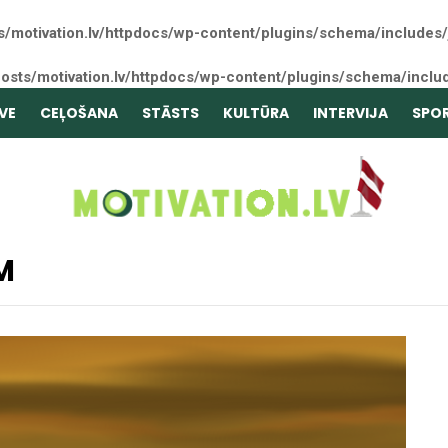
s/motivation.lv/httpdocs/wp-content/plugins/schema/includes/
osts/motivation.lv/httpdocs/wp-content/plugins/schema/inclu
VE
CEĻOŠANA
STĀSTS
KULTŪRA
INTERVIJA
SPO
M