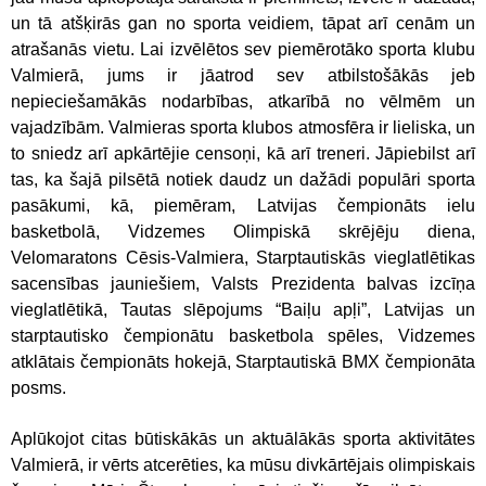
un tā atšķirās gan no sporta veidiem, tāpat arī cenām un
atrašanās vietu. Lai izvēlētos sev piemērotāko sporta klubu
Valmierā, jums ir jāatrod sev atbilstošākās jeb
nepieciešamākās nodarbības, atkarībā no vēlmēm un
vajadzībām. Valmieras sporta klubos atmosfēra ir lieliska, un
to sniedz arī apkārtējie censoņi, kā arī treneri. Jāpiebilst arī
tas, ka šajā pilsētā notiek daudz un dažādi populāri sporta
pasākumi, kā, piemēram, Latvijas čempionāts ielu
basketbolā, Vidzemes Olimpiskā skrējēju diena,
Velomaratons Cēsis-Valmiera, Starptautiskās vieglatlētikas
sacensības jauniešiem, Valsts Prezidenta balvas izcīņa
vieglatlētikā, Tautas slēpojums “Baiļu apļi”, Latvijas un
starptautisko čempionātu basketbola spēles, Vidzemes
atklātais čempionāts hokejā, Starptautiskā BMX čempionāta
posms.
Aplūkojot citas būtiskākās un aktuālākās sporta aktivitātes
Valmierā, ir vērts atcerēties, ka mūsu divkārtējais olimpiskais