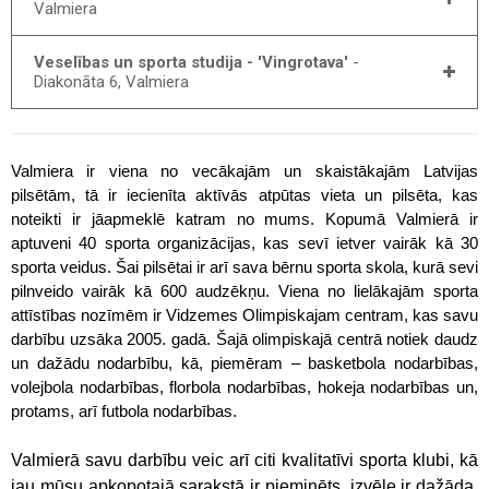
Valmiera
Veselības un sporta studija - 'Vingrotava'
-
Diakonāta 6, Valmiera
Valmiera ir viena no vecākajām un skaistākajām Latvijas
pilsētām, tā ir iecienīta aktīvās atpūtas vieta un pilsēta, kas
noteikti ir jāapmeklē katram no mums.
Kopumā Valmierā ir
aptuveni 40 sporta organizācijas, kas sevī ietver vairāk kā 30
sporta veidus. Šai pilsētai ir arī sava bērnu sporta skola, kurā sevi
pilnveido vairāk kā 600 audzēkņu. Viena no lielākajām sporta
attīstības nozīmēm ir Vidzemes Olimpiskajam centram, kas savu
darbību uzsāka 2005. gadā. Šajā olimpiskajā centrā notiek daudz
un dažādu nodarbību, kā, piemēram – basketbola nodarbības,
volejbola nodarbības, florbola nodarbības, hokeja nodarbības un,
protams, arī futbola nodarbības.
Valmierā savu darbību veic arī citi kvalitatīvi sporta klubi, kā
jau mūsu apkopotajā sarakstā ir pieminēts, izvēle ir dažāda,