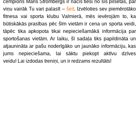
čempions Māris Štrombergs ir nācis tieši no šīs pilsētas, par
viņu vairāk Tu vari palasīt –
šeit
. Izvēloties sev piemērotāko
fitnesa vai sporta klubu Valmierā, mēs ievērojām to, ka
būtiskākās prasības pēc šīm vietām ir cena un sporta veidi,
tāpēc tika apkopota tikai nepieciešamākā informācija par
sportošanas vietām. Ar laiku, šī sadaļa tiks papildināta un
atjaunināta ar pašu noderīgāko un jaunāko informāciju, kas
jums nepieciešama, lai sāktu piekopt aktīvu dzīves
veidu! Lai izdodas treniņi, un ir redzams rezultāts!