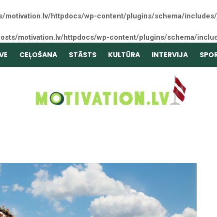
s/motivation.lv/httpdocs/wp-content/plugins/schema/includes/
osts/motivation.lv/httpdocs/wp-content/plugins/schema/inclu
VE
CEĻOŠANA
STĀSTS
KULTŪRA
INTERVIJA
SPO
S