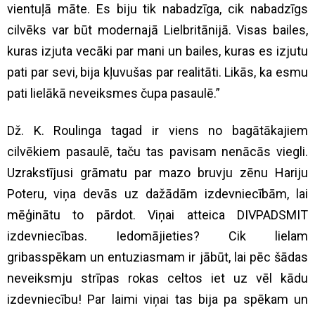
vientuļā māte. Es biju tik nabadzīga, cik nabadzīgs
cilvēks var būt modernajā Lielbritānijā. Visas bailes,
kuras izjuta vecāki par mani un bailes, kuras es izjutu
pati par sevi, bija kļuvušas par realitāti. Likās, ka esmu
pati lielākā neveiksmes čupa pasaulē.”
Dž. K. Roulinga tagad ir viens no bagātākajiem
cilvēkiem pasaulē, taču tas pavisam nenācās viegli.
Uzrakstījusi grāmatu par mazo bruvju zēnu Hariju
Poteru, viņa devās uz dažādām izdevniecībām, lai
mēģinātu to pārdot. Viņai atteica DIVPADSMIT
izdevniecības. Iedomājieties? Cik lielam
gribasspēkam un entuziasmam ir jābūt, lai pēc šādas
neveiksmju strīpas rokas celtos iet uz vēl kādu
izdevniecību! Par laimi viņai tas bija pa spēkam un