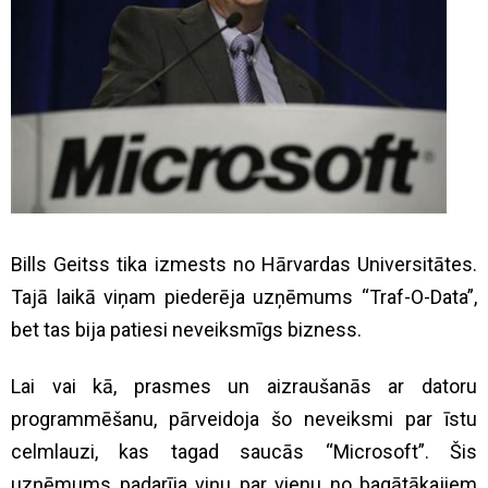
Bills Geitss tika izmests no Hārvardas Universitātes.
Tajā laikā viņam piederēja uzņēmums “Traf-O-Data”,
bet tas bija patiesi neveiksmīgs bizness.
Lai vai kā, prasmes un aizraušanās ar datoru
programmēšanu, pārveidoja šo neveiksmi par īstu
celmlauzi, kas tagad saucās “Microsoft”. Šis
uzņēmums padarīja viņu par vienu no bagātākajiem