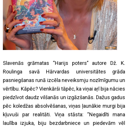
Slavenās grāmatas “Harijs poters” autore Dž. K.
Roulinga savā Hārvardas universitātes grāda
pasniegšanas runā izcēla neveiksmju nozīmīgumu un
vērtību. Kāpēc? Vienkārši tāpēc, ka viņai aŗī bija nācies
piedzīvot daudz vilšanās un izgāzšanās. Dažus gadus
pēc koledžas absolvēšanas, viņas ļaunākie murgi bija
kļuvuši par realitāti. Viņa stāsta: “Negaidīti mana
laulība izjuka, biju bezdarbniece un piedevām vēl