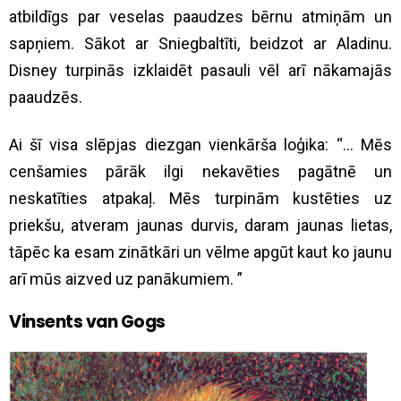
atbildīgs par veselas paaudzes bērnu atmiņām un
sapņiem. Sākot ar Sniegbaltīti, beidzot ar Aladinu.
Disney turpinās izklaidēt pasauli vēl arī nākamajās
paaudzēs.
Ai šī visa slēpjas diezgan vienkārša loģika: “… Mēs
cenšamies pārāk ilgi nekavēties pagātnē un
neskatīties atpakaļ. Mēs turpinām kustēties uz
priekšu, atveram jaunas durvis, daram jaunas lietas,
tāpēc ka esam zinātkāri un vēlme apgūt kaut ko jaunu
arī mūs aizved uz panākumiem. ”
Vinsents van Gogs