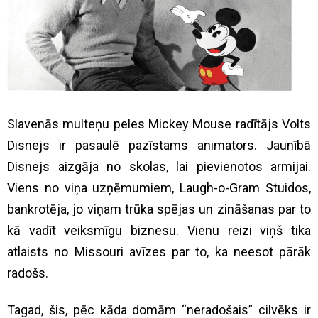
Slavenās multeņu peles Mickey Mouse radītājs Volts
Disnejs ir pasaulē pazīstams animators. Jaunībā
Disnejs aizgāja no skolas, lai pievienotos armijai.
Viens no viņa uzņēmumiem, Laugh-o-Gram Stuidos,
bankrotēja, jo viņam trūka spējas un zināšanas par to
kā vadīt veiksmīgu biznesu. Vienu reizi viņš tika
atlaists no Missouri avīzes par to, ka neesot pārāk
radošs.
Tagad, šis, pēc kāda domām “neradošais” cilvēks ir