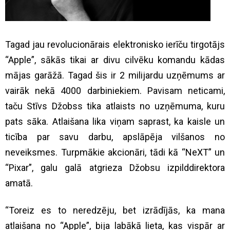
Tagad jau revolucionārais elektronisko ierīču tirgotājs
“Apple”, sākās tikai ar divu cilvēku komandu kādas
mājas garāžā. Tagad šis ir 2 milijardu uzņēmums ar
vairāk nekā 4000 darbiniekiem. Pavisam neticami,
taču Stīvs Džobss tika atlaists no uzņēmuma, kuru
pats sāka. Atlaišana lika viņam saprast, ka kaisle un
ticība par savu darbu, apslāpēja vilšanos no
neveiksmes. Turpmākie akcionāri, tādi kā “NeXT” un
“Pixar”, galu galā atgrieza Džobsu izpilddirektora
amatā.
“Toreiz es to neredzēju, bet izrādījās, ka mana
atlaišana no “Apple”, bija labākā lieta, kas vispār ar