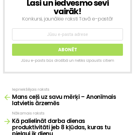
Lasi un iedvesmo sevi
NEWSLETTER
vairāk!
Konkursi, jaunākie raksti Tavā e-pastā!
Jūsu e-pasts būs drošībā un netiks izpausts citiem
Iepriekšējais raksts
Skatīt
Mans ceļš uz savu mērķi – Anonīmais
vairāk
latvietis ārzemēs
Nākamais raksts
Kā palielināt darba dienas
produktivitāti jeb 8 kļūdas, kuras tu
pieļauj ik dienu