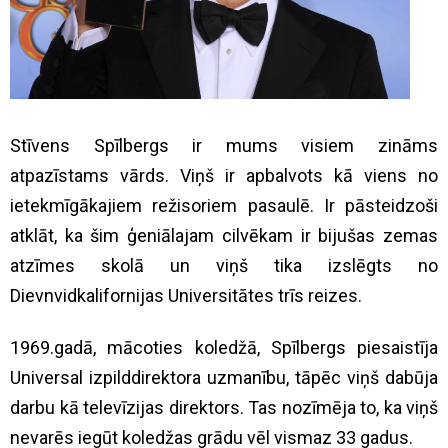
Stīvens Spīlbergs ir mums visiem zināms
atpazīstams vārds. Viņš ir apbalvots kā viens no
ietekmīgākajiem režisoriem pasaulē. Ir pāsteidzoši
atklāt, ka šim ģeniālajam cilvēkam ir bijušas zemas
atzīmes skolā un viņš tika izslēgts no
Dievnvidkalifornijas Universitātes trīs reizes.
1969.gadā, mācoties koledžā, Spīlbergs piesaistīja
Universal izpilddirektora uzmanību, tāpēc viņš dabūja
darbu kā televīzijas direktors. Tas nozīmēja to, ka viņš
nevarēs iegūt koledžas grādu vēl vismaz 33 gadus.