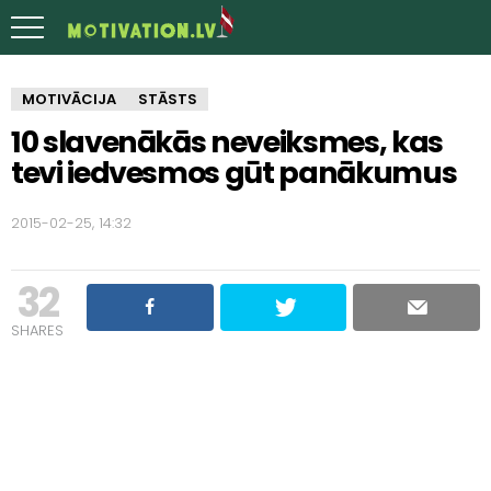
MOTIVĀCIJA
STĀSTS
10 slavenākās neveiksmes, kas
tevi iedvesmos gūt panākumus
2015-02-25, 14:32
32
SHARES