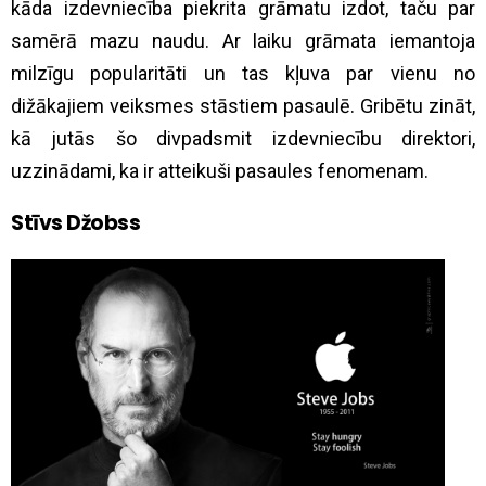
kāda izdevniecība piekrita grāmatu izdot, taču par
samērā mazu naudu. Ar laiku grāmata iemantoja
milzīgu popularitāti un tas kļuva par vienu no
dižākajiem veiksmes stāstiem pasaulē. Gribētu zināt,
kā jutās šo divpadsmit izdevniecību direktori,
uzzinādami, ka ir atteikuši pasaules fenomenam.
Stīvs Džobss