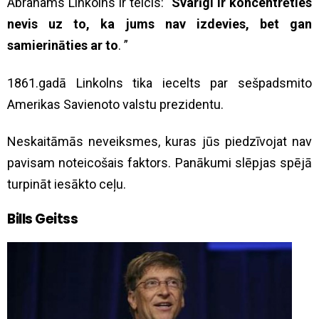
Abrahams Linkolns ir teicis: “
Svarīgi ir koncentrēties
nevis uz to, ka jums nav izdevies, bet gan
samierināties ar to
. ”
1861.gadā Linkolns tika iecelts par sešpadsmito
Amerikas Savienoto valstu prezidentu.
Neskaitāmās neveiksmes, kuras jūs piedzīvojat nav
pavisam noteicošais faktors. Panākumi slēpjas spējā
turpināt iesākto ceļu.
Bills Geitss