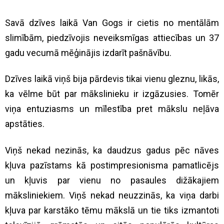
Savā dzīves laikā Van Gogs ir cietis no mentālām
slimībām, piedzīvojis neveiksmīgas attiecības un 37
gadu vecumā mēģinājis izdarīt pašnāvību.
Dzīves laikā viņš bija pārdevis tikai vienu gleznu, likās,
ka vēlme būt par mākslinieku ir izgāzusies. Tomēr
viņa entuziasms un mīlestība pret mākslu neļāva
apstāties.
Viņš nekad nezinās, ka daudzus gadus pēc nāves
kļuva pazīstams kā postimpresionisma pamatlicējs
un kļuvis par vienu no pasaules dižākajiem
māksliniekiem. Viņš nekad neuzzinās, ka viņa darbi
kļuva par karstāko tēmu mākslā un tie tiks izmantoti