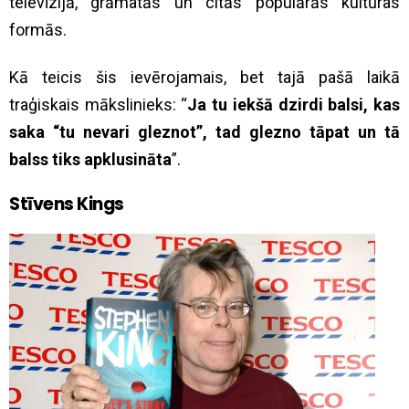
televīzijā, grāmatās un citās populārās kultūras
formās.
Kā teicis šis ievērojamais, bet tajā pašā laikā
traģiskais mākslinieks: “
Ja tu iekšā dzirdi balsi, kas
saka “tu nevari gleznot”, tad glezno tāpat un tā
balss tiks apklusināta
”.
Stīvens Kings