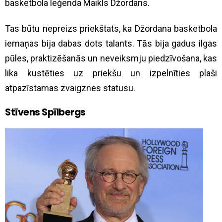
basketbola leģenda Maikls Džordans.
Tas būtu nepreizs priekštats, ka Džordana basketbola
iemaņas bija dabas dots talants. Tās bija gadus ilgas
pūles, praktizēšanās un neveiksmju piedzīvošana, kas
lika kustēties uz priekšu un izpelnīties plaši
atpazīstamas zvaigznes statusu.
Stīvens Spīlbergs