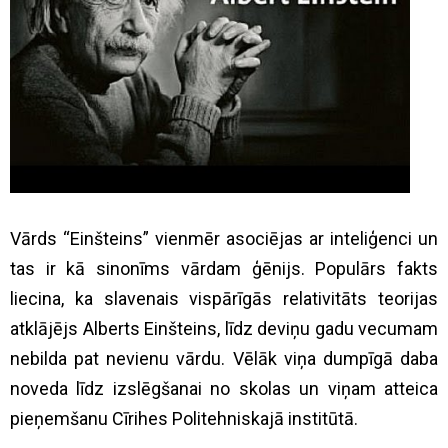
Vārds “Einšteins” vienmēr asociējas ar inteliģenci un
tas ir kā sinonīms vārdam ģēnijs. Populārs fakts
liecina, ka slavenais vispārīgās relativitāts teorijas
atklājējs Alberts Einšteins, līdz deviņu gadu vecumam
nebilda pat nevienu vārdu. Vēlāk viņa dumpīgā daba
noveda līdz izslēgšanai no skolas un viņam atteica
pieņemšanu Cīrihes Politehniskajā institūtā.