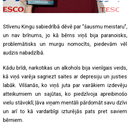
Stīvenu Kingu sabiedrībā dēvē par “šausmu meistaru”,
un nav brīnums, jo kā bērns viņš bija paranoisks,
problemātisks un murgu nomocīts, piedevām vēl
audzis nabadzībā.
Kādu brīdi, narkotikas un alkohols bija vienīgais veids,
kā viņš varēja sagriezt saites ar depresiju un justies
labāk. Vilšanās, ko viņš juta par vairākiem izdevēju
atteikumiem un sajūtas, ko piedzīvoja apreibinošo
vielu stāvoklī, ļāva viņam mentāli pārdomāt savu dzīvi
un arī to kā vardarbīgi izturējās pats pret saviem
bērniem.