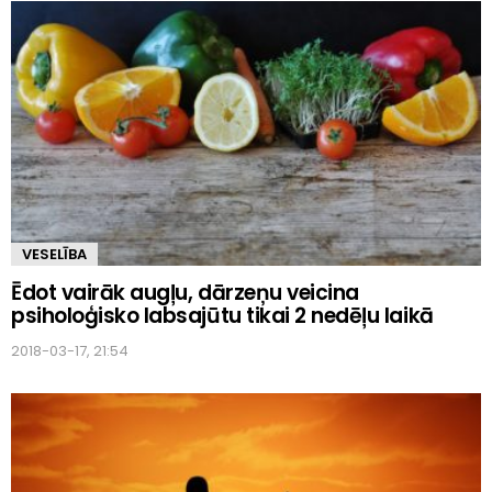
VESELĪBA
Ēdot vairāk augļu, dārzeņu veicina
psiholoģisko labsajūtu tikai 2 nedēļu laikā
2018-03-17, 21:54