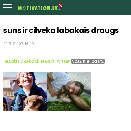
suns ir cilveka labakais draugs
2015-01-07, 16:40
Iesaki Facebook
Iesaki Twitter
Nosūti e-pastā