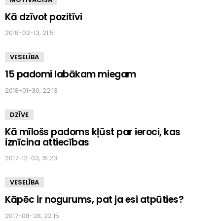
Kā dzīvot pozitīvi
2018-02-13, 21:51
VESELĪBA
15 padomi labākam miegam
2018-01-30, 22:13
DZĪVE
Kā mīlošs padoms kļūst par ieroci, kas
iznīcina attiecības
2017-12-03, 15:23
VESELĪBA
Kāpēc ir nogurums, pat ja esi atpūties?
2017-08-28, 22:15