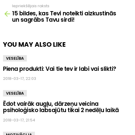
Iepriekšējais raksts
Skatīt
15 bildes, kas Tevi noteikti aizkustinās
vairāk
un sagrābs Tavu sirdi!
YOU MAY ALSO LIKE
VESELĪBA
Piena produkti: Vai tie tev ir labi vai slikti?
2018-03-17, 22:03
VESELĪBA
Ēdot vairāk augļu, dārzeņu veicina
psiholoģisko labsajūtu tikai 2 nedēļu laikā
2018-03-17, 21:54
MOTIVĀCIJA