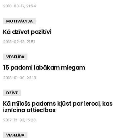
2018-03-17, 21:54
MOTIVĀCIJA
Kā dzīvot pozitīvi
2018-02-13, 21:51
VESELĪBA
15 padomi labākam miegam
2018-01-30, 22:13
DZĪVE
Kā mīlošs padoms kļūst par ieroci, kas
iznīcina attiecības
2017-12-03, 15:23
VESELĪBA