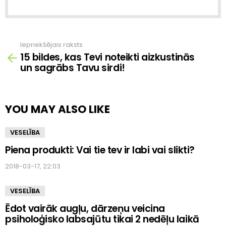
Iepriekšējais raksts
Skatīt
15 bildes, kas Tevi noteikti aizkustinās
vairāk
un sagrābs Tavu sirdi!
YOU MAY ALSO LIKE
VESELĪBA
Piena produkti: Vai tie tev ir labi vai slikti?
2018-03-17, 22:03
VESELĪBA
Ēdot vairāk augļu, dārzeņu veicina
psiholoģisko labsajūtu tikai 2 nedēļu laikā