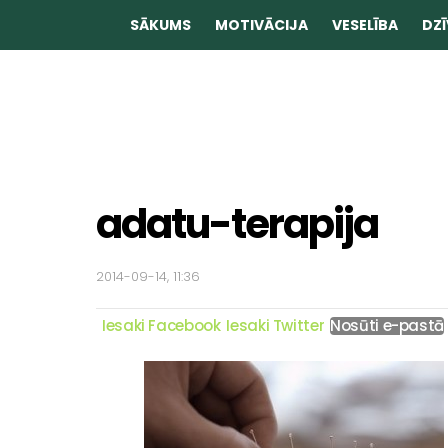
SĀKUMS
MOTIVĀCIJA
VESELĪBA
DZĪ
adatu-terapija
2014-09-14, 11:36
Iesaki Facebook
Iesaki Twitter
Nosūti e-pastā