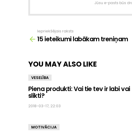
Jūsu e-pasts būs dro
Iepriekšējais raksts
Skatīt
15 ieteikumi labākam treniņam
vairāk
YOU MAY ALSO LIKE
VESELĪBA
Piena produkti: Vai tie tev ir labi vai
slikti?
2018-03-17, 22:03
MOTIVĀCIJA