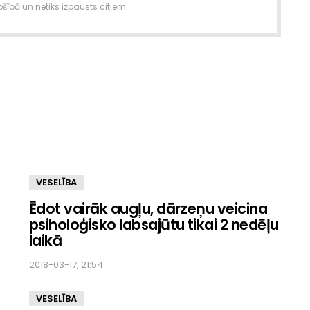
šībā un netiks izpausts citiem
VESELĪBA
Ēdot vairāk augļu, dārzeņu veicina
psiholoģisko labsajūtu tikai 2 nedēļu
laikā
2018-03-17, 21:54
VESELĪBA