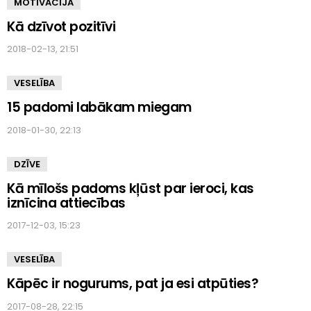
MOTIVĀCIJA
Kā dzīvot pozitīvi
2018-02-13, 21:51
VESELĪBA
15 padomi labākam miegam
2018-01-30, 22:13
DZĪVE
Kā mīlošs padoms kļūst par ieroci, kas
iznīcina attiecības
2017-12-03, 15:23
VESELĪBA
Kāpēc ir nogurums, pat ja esi atpūties?
2017-08-28, 22:15