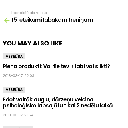
Iepriekšējais raksts
Skatīt
15 ieteikumi labākam treniņam
vairāk
YOU MAY ALSO LIKE
VESELĪBA
Piena produkti: Vai tie tev ir labi vai slikti?
2018-03-17, 22:03
VESELĪBA
Ēdot vairāk augļu, dārzeņu veicina
psiholoģisko labsajūtu tikai 2 nedēļu laikā
2018-03-17, 21:54