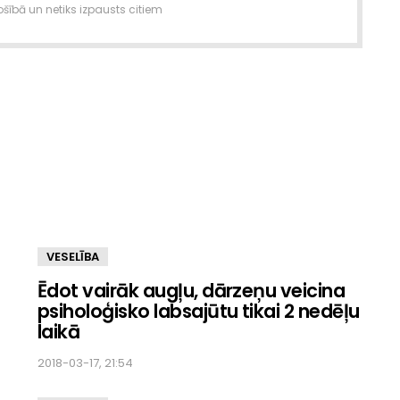
šībā un netiks izpausts citiem
VESELĪBA
Ēdot vairāk augļu, dārzeņu veicina
psiholoģisko labsajūtu tikai 2 nedēļu
laikā
2018-03-17, 21:54