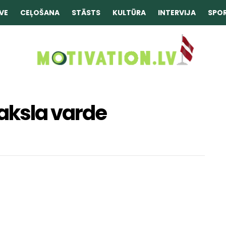
VE
CEĻOŠANA
STĀSTS
KULTŪRA
INTERVIJA
SPO
aksla varde