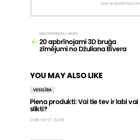
Jūsu e-pasts būs dro
Iepriekšējais raksts
Skatīt
20 apbrīnojami 3D bruģa
vairāk
zīmējumi no Džuliana Bīvera
YOU MAY ALSO LIKE
VESELĪBA
Piena produkti: Vai tie tev ir labi vai
slikti?
2018-03-17, 22:03