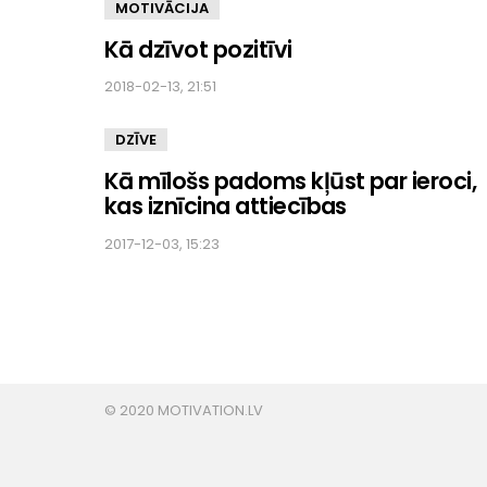
MOTIVĀCIJA
Kā dzīvot pozitīvi
2018-02-13, 21:51
DZĪVE
Kā mīlošs padoms kļūst par ieroci,
kas iznīcina attiecības
2017-12-03, 15:23