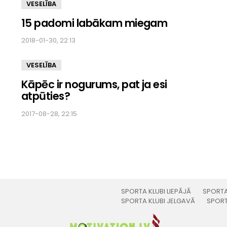
VESELĪBA
15 padomi labākam miegam
2018-01-30, 22:13
VESELĪBA
Kāpēc ir nogurums, pat ja esi
atpūties?
2017-08-28, 22:15
SPORTA KLUBI LIEPĀJĀ
SPORTA
SPORTA KLUBI JELGAVĀ
SPORT