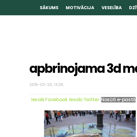
SĀKUMS
MOTIVĀCIJA
VESELĪBA
DZĪ
apbrinojama 3d m
2015-02-20, 13:26
Iesaki Facebook
Iesaki Twitter
Nosūti e-pastā