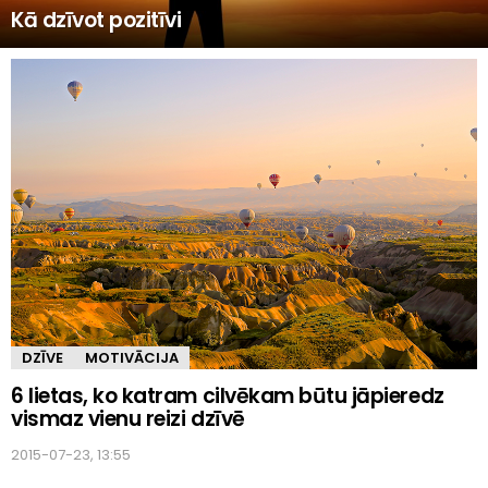
Kā dzīvot pozitīvi
MORE
STORIES
DZĪVE
MOTIVĀCIJA
6 lietas, ko katram cilvēkam būtu jāpieredz
vismaz vienu reizi dzīvē
2015-07-23, 13:55