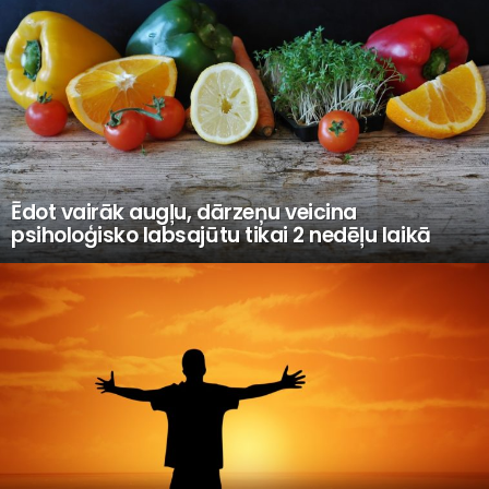
Ēdot vairāk augļu, dārzeņu veicina
psiholoģisko labsajūtu tikai 2 nedēļu laikā