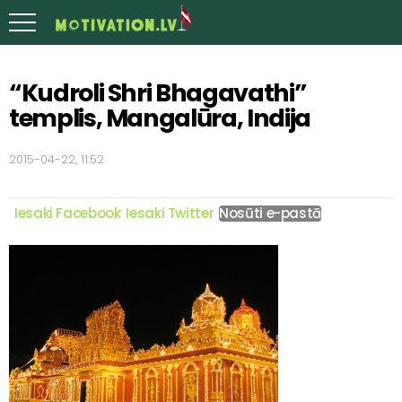
“Kudroli Shri Bhagavathi”
templis, Mangalūra, Indija
2015-04-22, 11:52
Iesaki Facebook
Iesaki Twitter
Nosūti e-pastā