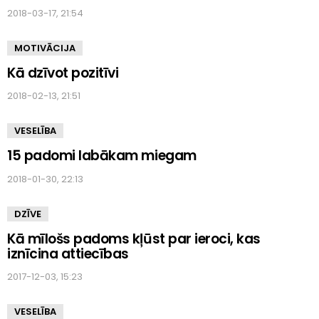
2018-03-17, 21:54
MOTIVĀCIJA
Kā dzīvot pozitīvi
2018-02-13, 21:51
VESELĪBA
15 padomi labākam miegam
2018-01-30, 22:13
DZĪVE
Kā mīlošs padoms kļūst par ieroci, kas
iznīcina attiecības
2017-12-03, 15:23
VESELĪBA