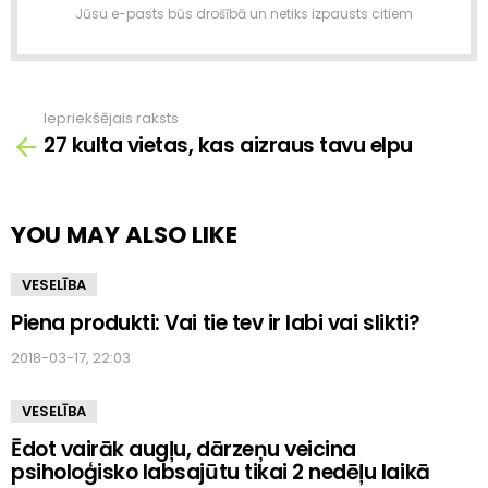
Jūsu e-pasts būs drošībā un netiks izpausts citiem
Iepriekšējais raksts
Skatīt
27 kulta vietas, kas aizraus tavu elpu
vairāk
YOU MAY ALSO LIKE
VESELĪBA
Piena produkti: Vai tie tev ir labi vai slikti?
2018-03-17, 22:03
VESELĪBA
Ēdot vairāk augļu, dārzeņu veicina
psiholoģisko labsajūtu tikai 2 nedēļu laikā