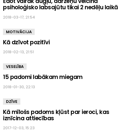
Ēdot vairāk augļu, dārzeņu veicina
psiholoģisko labsajūtu tikai 2 nedēļu laikā
2018-03-17, 21:54
MOTIVĀCIJA
Kā dzīvot pozitīvi
2018-02-13, 21:51
VESELĪBA
15 padomi labākam miegam
2018-01-30, 22:13
DZĪVE
Kā mīlošs padoms kļūst par ieroci, kas
iznīcina attiecības
2017-12-03, 15:23