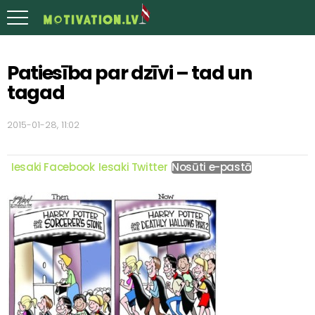
Patiesība par dzīvi – tad un
tagad
2015-01-28, 11:02
Iesaki Facebook
Iesaki Twitter
Nosūti e-pastā