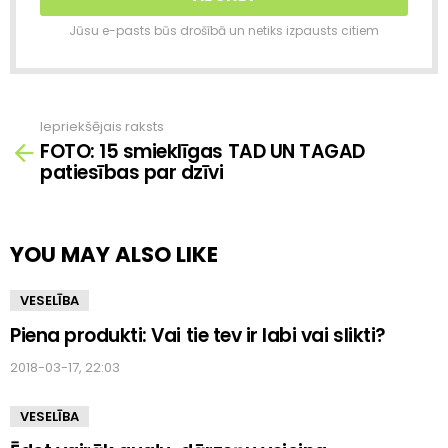
Jūsu e-pasts būs drošībā un netiks izpausts citiem
Iepriekšējais raksts
Skatīt
FOTO: 15 smieklīgas TAD UN TAGAD
vairāk
patiesības par dzīvi
YOU MAY ALSO LIKE
VESELĪBA
Piena produkti: Vai tie tev ir labi vai slikti?
2018-03-17, 22:03
VESELĪBA