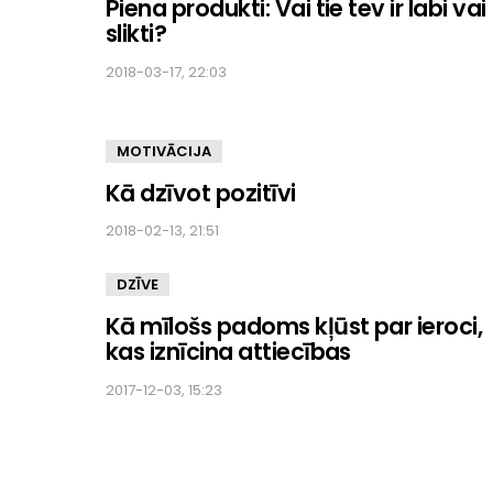
Piena produkti: Vai tie tev ir labi vai
slikti?
2018-03-17, 22:03
MOTIVĀCIJA
Kā dzīvot pozitīvi
2018-02-13, 21:51
DZĪVE
Kā mīlošs padoms kļūst par ieroci,
kas iznīcina attiecības
2017-12-03, 15:23