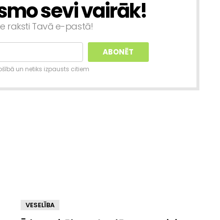
smo sevi vairāk!
ie raksti Tavā e-pastā!
šībā un netiks izpausts citiem
VESELĪBA