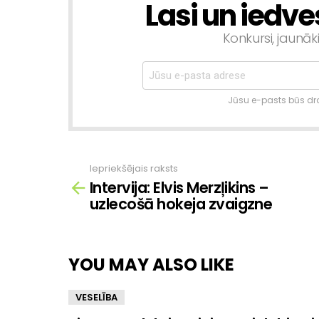
Lasi un iedve
NEWSLETTER
Konkursi, jaunāk
Jūsu e-pasts būs dro
Iepriekšējais raksts
Skatīt
Intervija: Elvis Merzļikins –
vairāk
uzlecošā hokeja zvaigzne
YOU MAY ALSO LIKE
VESELĪBA