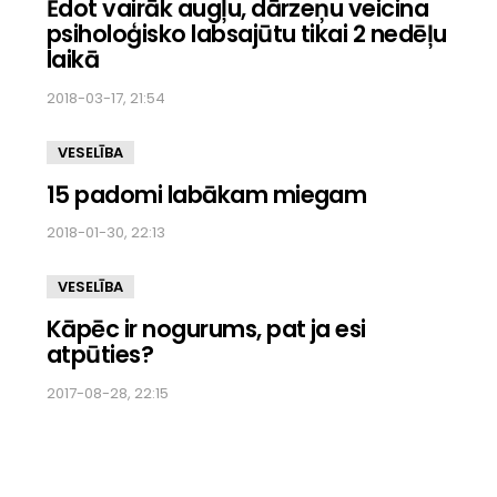
Ēdot vairāk augļu, dārzeņu veicina
psiholoģisko labsajūtu tikai 2 nedēļu
laikā
2018-03-17, 21:54
VESELĪBA
15 padomi labākam miegam
2018-01-30, 22:13
VESELĪBA
Kāpēc ir nogurums, pat ja esi
atpūties?
2017-08-28, 22:15