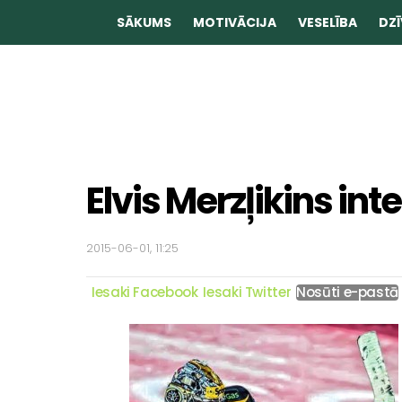
SĀKUMS
MOTIVĀCIJA
VESELĪBA
DZĪ
Elvis Merzļikins inte
2015-06-01, 11:25
Iesaki Facebook
Iesaki Twitter
Nosūti e-pastā