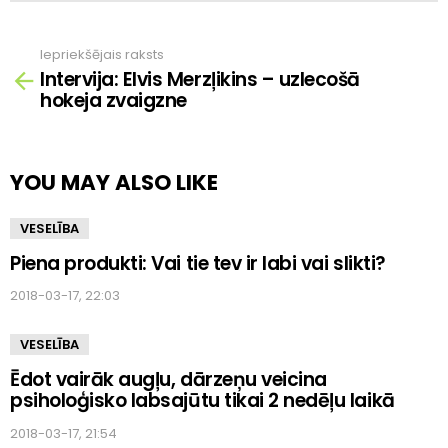
Iepriekšējais raksts
Skatīt
Intervija: Elvis Merzļikins – uzlecošā
vairāk
hokeja zvaigzne
YOU MAY ALSO LIKE
VESELĪBA
Piena produkti: Vai tie tev ir labi vai slikti?
2018-03-17, 22:03
VESELĪBA
Ēdot vairāk augļu, dārzeņu veicina
psiholoģisko labsajūtu tikai 2 nedēļu laikā
2018-03-17, 21:54