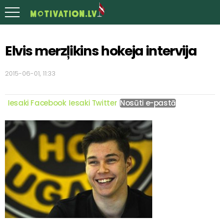
Elvis merzļikins hokeja intervija
2015-06-01, 11:33
Iesaki Facebook
Iesaki Twitter
Nosūti e-pastā