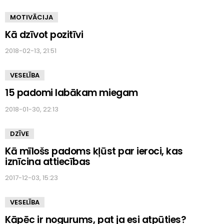
MOTIVĀCIJA
Kā dzīvot pozitīvi
2018-02-13, 21:51
VESELĪBA
15 padomi labākam miegam
2018-01-30, 22:13
DZĪVE
Kā mīlošs padoms kļūst par ieroci, kas
iznīcina attiecības
2017-12-03, 15:23
VESELĪBA
Kāpēc ir nogurums, pat ja esi atpūties?