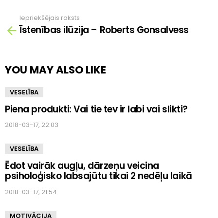
Iepriekšējais raksts
Skatīt
Īstenības ilūzija – Roberts Gonsalvess
vairāk
YOU MAY ALSO LIKE
VESELĪBA
Piena produkti: Vai tie tev ir labi vai slikti?
2018-03-17, 22:03
VESELĪBA
Ēdot vairāk augļu, dārzeņu veicina
psiholoģisko labsajūtu tikai 2 nedēļu laikā
2018-03-17, 21:54
MOTIVĀCIJA