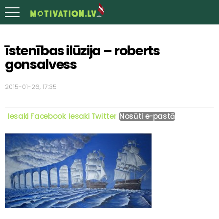
īstenības ilūzija – roberts
gonsalvess
2015-01-26, 17:35
Iesaki Facebook
Iesaki Twitter
Nosūti e-pastā