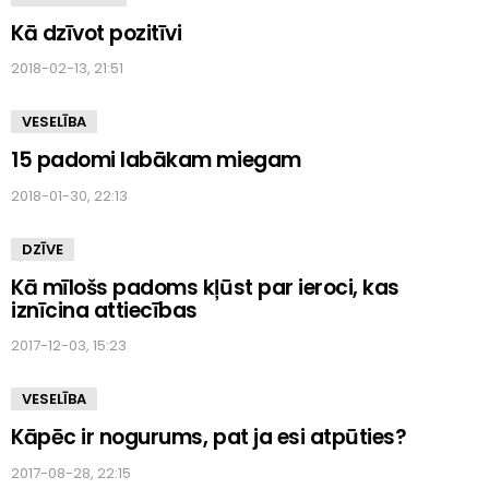
Kā dzīvot pozitīvi
2018-02-13, 21:51
VESELĪBA
15 padomi labākam miegam
2018-01-30, 22:13
DZĪVE
Kā mīlošs padoms kļūst par ieroci, kas
iznīcina attiecības
2017-12-03, 15:23
VESELĪBA
Kāpēc ir nogurums, pat ja esi atpūties?
2017-08-28, 22:15