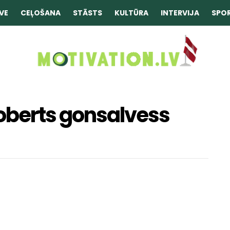
VE
CEĻOŠANA
STĀSTS
KULTŪRA
INTERVIJA
SPO
 roberts gonsalvess