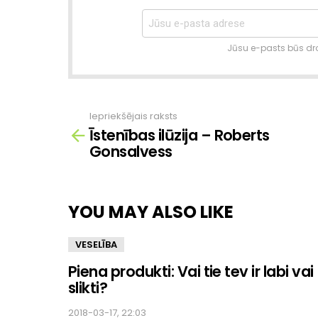
Jūsu e-pasts būs dro
Iepriekšējais raksts
Skatīt
Īstenības ilūzija – Roberts
vairāk
Gonsalvess
YOU MAY ALSO LIKE
VESELĪBA
Piena produkti: Vai tie tev ir labi vai
slikti?
2018-03-17, 22:03