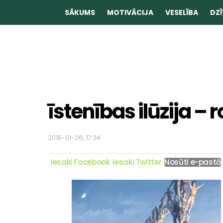
SĀKUMS
MOTIVĀCIJA
VESELĪBA
DZĪ
īstenības ilūzija –
2015-01-26, 17:34
Iesaki Facebook
Iesaki Twitter
Nosūti e-pastā