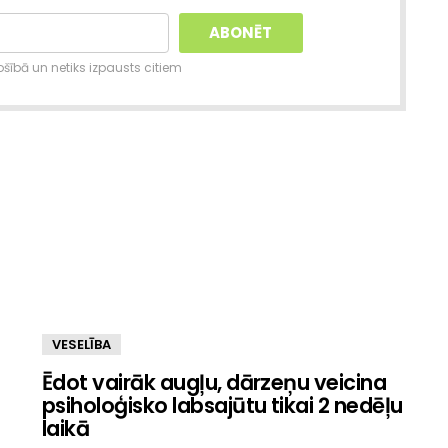
šībā un netiks izpausts citiem
VESELĪBA
Ēdot vairāk augļu, dārzeņu veicina
psiholoģisko labsajūtu tikai 2 nedēļu
laikā