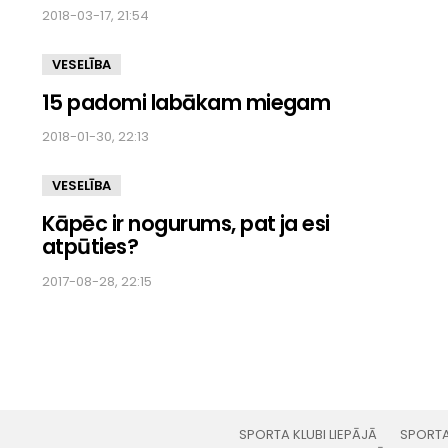
2018-03-17, 21:54
VESELĪBA
15 padomi labākam miegam
2018-01-30, 22:13
VESELĪBA
Kāpēc ir nogurums, pat ja esi
atpūties?
2017-08-28, 22:15
SPORTA KLUBI LIEPĀJĀ
SPORTA