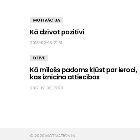
MOTIVĀCIJA
Kā dzīvot pozitīvi
2018-02-13, 21:51
DZĪVE
Kā mīlošs padoms kļūst par ieroci,
kas iznīcina attiecības
2017-12-03, 15:23