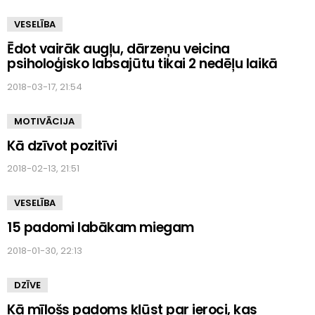
VESELĪBA
Ēdot vairāk augļu, dārzeņu veicina
psiholoģisko labsajūtu tikai 2 nedēļu laikā
2018-03-17, 21:54
MOTIVĀCIJA
Kā dzīvot pozitīvi
2018-02-13, 21:51
VESELĪBA
15 padomi labākam miegam
2018-01-30, 22:13
DZĪVE
Kā mīlošs padoms kļūst par ieroci, kas