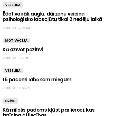
VESELĪBA
Ēdot vairāk augļu, dārzeņu veicina
psiholoģisko labsajūtu tikai 2 nedēļu laikā
2018-03-17, 21:54
MOTIVĀCIJA
Kā dzīvot pozitīvi
2018-02-13, 21:51
VESELĪBA
15 padomi labākam miegam
2018-01-30, 22:13
DZĪVE
Kā mīlošs padoms kļūst par ieroci, kas
iznīcina attiecības