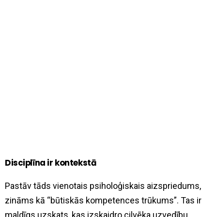
Disciplīna ir kontekstā
Pastāv tāds vienotais psiholoģiskais aizspriedums,
zināms kā “būtiskās kompetences trūkums”. Tas ir
maldīgs uzskats, kas izskaidro cilvēka uzvedību,