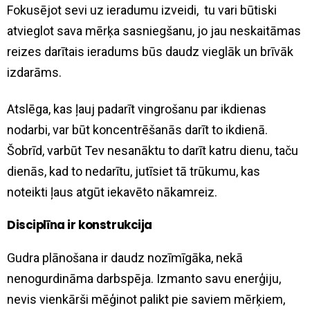
Fokusējot sevi uz ieradumu izveidi, tu vari būtiski
atvieglot sava mērķa sasniegšanu, jo jau neskaitāmas
reizes darītais ieradums būs daudz vieglāk un brīvāk
izdarāms.
Atslēga, kas ļauj padarīt vingrošanu par ikdienas
nodarbi, var būt koncentrēšanās darīt to ikdienā.
Šobrīd, varbūt Tev nesanāktu to darīt katru dienu, taču
dienās, kad to nedarītu, jutīsiet tā trūkumu, kas
noteikti ļaus atgūt iekavēto nākamreiz.
Disciplīna ir konstrukcija
Gudra plānošana ir daudz nozīmīgāka, nekā
nenogurdināma darbspēja. Izmanto savu enerģiju,
nevis vienkārši mēģinot palikt pie saviem mērķiem,