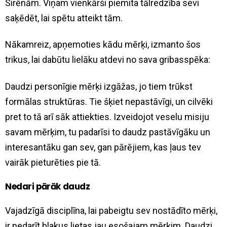
Sirēnām. Viņam vienkārši piemita tālredzība sevi
saķēdēt, lai spētu atteikt tām.
Nākamreiz, apņemoties kādu mērķi, izmanto šos
trikus, lai dabūtu lielāku atdevi no sava gribasspēka:
Daudzi personīgie mērķi izgāžas, jo tiem trūkst
formālas struktūras. Tie šķiet nepastāvīgi, un cilvēki
pret to tā arī sāk attiekties. Izveidojot veselu misiju
savam mērķim, tu padarīsi to daudz pastāvīgāku un
interesantāku gan sev, gan pārējiem, kas ļaus tev
vairāk pieturēties pie tā.
Nedari pārāk daudz
Vajadzīgā disciplīna, lai pabeigtu sev nostādīto mērķi,
ir nedarīt blakus lietas jau esošajam mērķim. Daudzi