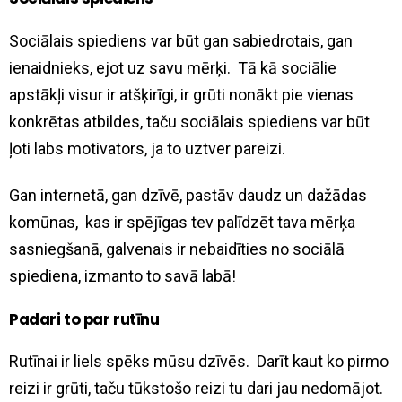
Sociālais spiediens var būt gan sabiedrotais, gan
ienaidnieks, ejot uz savu mērķi. Tā kā sociālie
apstākļi visur ir atšķirīgi, ir grūti nonākt pie vienas
konkrētas atbildes, taču sociālais spiediens var būt
ļoti labs motivators, ja to uztver pareizi.
Gan internetā, gan dzīvē, pastāv daudz un dažādas
komūnas, kas ir spējīgas tev palīdzēt tava mērķa
sasniegšanā, galvenais ir nebaidīties no sociālā
spiediena, izmanto to savā labā!
Padari to par rutīnu
Rutīnai ir liels spēks mūsu dzīvēs. Darīt kaut ko pirmo
reizi ir grūti, taču tūkstošo reizi tu dari jau nedomājot.