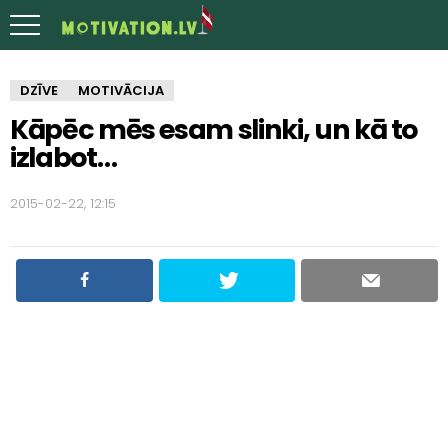
DZĪVE
MOTIVĀCIJA
Kāpēc mēs esam slinki, un kā to
izlabot…
2015-02-22, 12:15