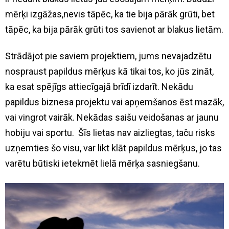
mērķi izgāžas,nevis tāpēc, ka tie bija pārāk grūti, bet
tāpēc, ka bija pārāk grūti tos savienot ar blakus lietām.
Strādājot pie saviem projektiem, jums nevajadzētu
nospraust papildus mērķus kā tikai tos, ko jūs zināt,
ka esat spējīgs attiecīgajā brīdī izdarīt. Nekādu
papildus biznesa projektu vai apņemšanos ēst mazāk,
vai vingrot vairāk. Nekādas saišu veidošanas ar jaunu
hobiju vai sportu. Šīs lietas nav aizliegtas, taču risks
uzņemties šo visu, var likt klāt papildus mērķus, jo tas
varētu būtiski ietekmēt lielā mērķa sasniegšanu.