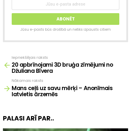
Jūsu e-pasts būs drošībā un netiks izpausts citiem
Iepriekšējais raksts
Skatīt
20 apbrīnojami 3D bruģa zīmējumi no
vairāk
Džuliana Bīvera
Nākamais raksts
Mans ceļš uz savu mērķi – Anonīmais
latvietis ārzemēs
PALASI ARĪ PAR..