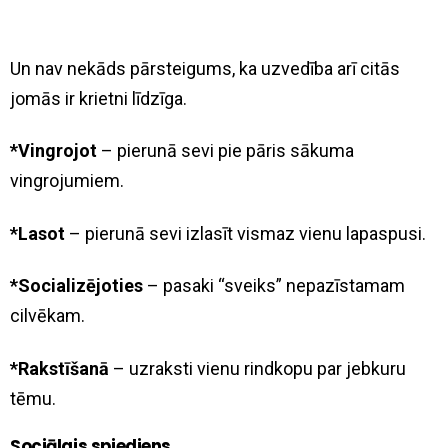
Un nav nekāds pārsteigums, ka uzvedība arī citās
jomās ir krietni līdzīga.
*Vingrojot
– pierunā sevi pie pāris sākuma
vingrojumiem.
*Lasot
– pierunā sevi izlasīt vismaz vienu lapaspusi.
*Socializējoties
– pasaki “sveiks” nepazīstamam
cilvēkam.
*Rakstīšanā
– uzraksti vienu rindkopu par jebkuru
tēmu.
Sociālais spiediens