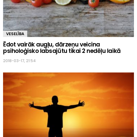
VESELĪBA
Ēdot vairāk augļu, dārzeņu veicina
psiholoģisko labsajūtu tikai 2 nedēļu laikā
2018-03-17, 21:54