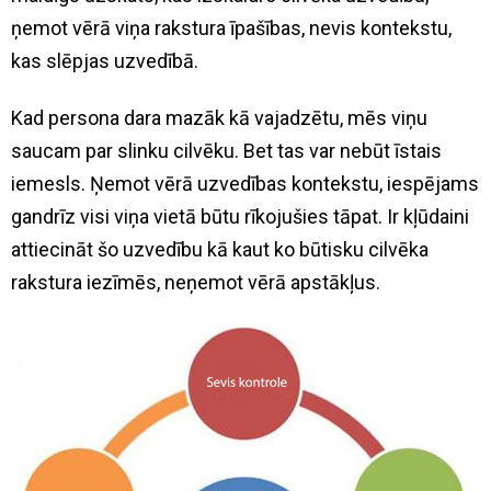
ņemot vērā viņa rakstura īpašības, nevis kontekstu,
kas slēpjas uzvedībā.
Kad persona dara mazāk kā vajadzētu, mēs viņu
saucam par slinku cilvēku. Bet tas var nebūt īstais
iemesls. Ņemot vērā uzvedības kontekstu, iespējams
gandrīz visi viņa vietā būtu rīkojušies tāpat. Ir kļūdaini
attiecināt šo uzvedību kā kaut ko būtisku cilvēka
rakstura iezīmēs, neņemot vērā apstākļus.