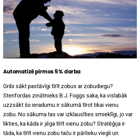
Automatizē pirmos 5% darba
Gribi sākt pastāvīgi tīrīt zobus ar zobudiegu?
Stenfordas zinātnieks B.J. Foggs saka, ka vislabāk
uzzsākt šo ieradumu ir sākumā tīrot tikai vienu
zobu. No sākuma tas var izklausīties smieklīgi, jo var
likties, ka kāda ir jēga tīrīt vienu zobu? Stratēģija ir
tāda, ka tīrīt vienu zobu taču ir pārlieku viegli un