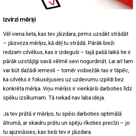
Izvirzi mērķi
Vēl viena lieta, kas tev jāizdara, pirms uzsākt strādāt
– jāizvirza mērķis, kā dēļ tu strādā. Pārāk bieži
redzam cilvēkus, kas ir izdeguši – tajā pašā laikā tie ir
pārāk uzstājīgi savā vēlmē sevi nogurdināt. Lai arī tam
var būt dažādi iemesli – tomēr visbiežāk tas ir tāpēc,
ka cilvēks ir fokusējusies uz uzdevumu izpildi bez
konkrēta mērķa. Viņu mērķis ir vienkārši darboties līdz
spēku izsīkumam. Tā nekad nav laba ideja.
Ja tev prātā ir mērķis, tu spēsi darboties optimālā
ātrumā, ar skaidru prātu un spēju rīkoties precīzi – jo
tu apzināsies, kas tieši tev ir jāizdara.