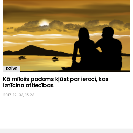
DZĪVE
Kā mīlošs padoms kļūst par ieroci, kas
iznīcina attiecības
2017-12-03, 15:23