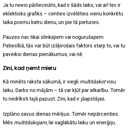
Ja tu neesi pārliecināts, kad ir šāds laiks, vai arī tev ir
eklektisks grafiks – centies izvēlēties vienu konkrētu
laika posmu katru dienu, un pie tā pieturies.
Pauzes nav tikai slinkajiem vai nogurušajiem.
Patiesībā, tās var būt izšķirošais faktors starp to, vai tu
paveiksi dienas pienākumus, vai nē.
Zini, kad ņemt mieru
Kā minēts raksta sākumā, ir viegli
multitāskot
visu
laiku. Darbs no mājām – tā var kļūt par atkarību. Tomēr
tu nedrīksti tajā pazust. Zini, kad ir jāapstājas.
Izplāno savus dienas mērķus. Tomēr nepārcenties.
Mēs
multitāskojam
, lai saglabātu laiku un enerģiju.