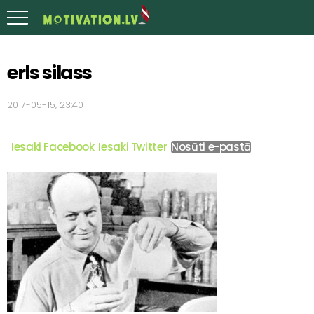
erls silass
2017-05-15, 23:40
Iesaki Facebook
Iesaki Twitter
Nosūti e-pastā