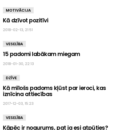
MOTIVĀCIJA
Kā dzīvot pozitīvi
2018-02-13, 21:51
VESELĪBA
15 padomi labākam miegam
2018-01-30, 22:13
DZĪVE
Kā mīlošs padoms kļūst par ieroci, kas
iznīcina attiecības
2017-12-03, 15:23
VESELĪBA
Kāpēc ir nogurums, pat ja esi atpūties?