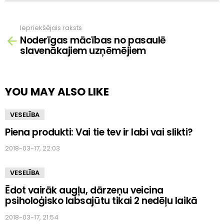
Iepriekšējais raksts
Skatīt
Noderīgas mācības no pasaulē
vairāk
slavenākajiem uzņēmējiem
YOU MAY ALSO LIKE
VESELĪBA
Piena produkti: Vai tie tev ir labi vai slikti?
2018-03-17, 22:03
VESELĪBA
Ēdot vairāk augļu, dārzeņu veicina
psiholoģisko labsajūtu tikai 2 nedēļu laikā
2018-03-17, 21:54