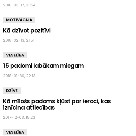
2018-03-17, 21:54
MOTIVĀCIJA
Kā dzīvot pozitīvi
2018-02-13, 21:51
VESELĪBA
15 padomi labākam miegam
2018-01-30, 22:13
DZĪVE
Kā mīlošs padoms kļūst par ieroci, kas
iznīcina attiecības
2017-12-03, 15:23
VESELĪBA