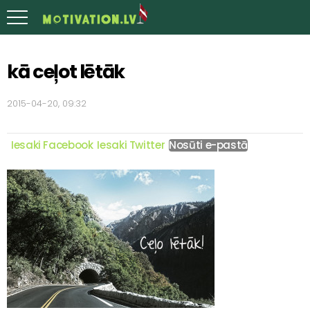
kā ceļot lētāk
2015-04-20, 09:32
Iesaki Facebook
Iesaki Twitter
Nosūti e-pastā