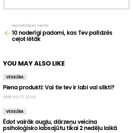
Iepriekšējais raksts
Skatīt
10 noderīgi padomi, kas Tev palīdzēs
vairāk
ceļot lētāk
YOU MAY ALSO LIKE
VESELĪBA
Piena produkti: Vai tie tev ir labi vai slikti?
2018-03-17, 22:03
VESELĪBA
Ēdot vairāk augļu, dārzeņu veicina
psiholoģisko labsajūtu tikai 2 nedēļu laikā