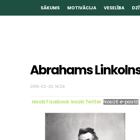
SĀKUMS
MOTIVĀCIJA
VESELĪBA
DZĪ
Abrahams Linkoln
2015-02-20, 14:29
Iesaki Facebook
Iesaki Twitter
Nosūti e-pastā