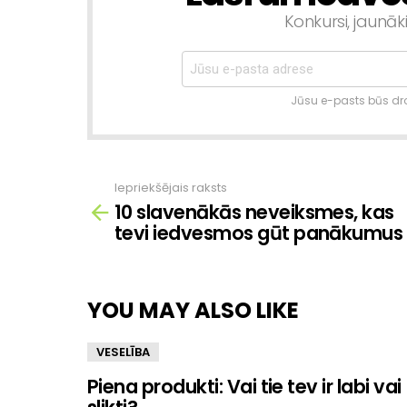
Konkursi, jaunāk
Jūsu e-pasts būs dro
Iepriekšējais raksts
Skatīt
10 slavenākās neveiksmes, kas
vairāk
tevi iedvesmos gūt panākumus
YOU MAY ALSO LIKE
VESELĪBA
Piena produkti: Vai tie tev ir labi vai