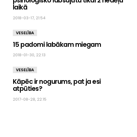
psiholoģisko labsajūtu tikai 2 nedēļu
laikā
2018-03-17, 21:54
VESELĪBA
15 padomi labākam miegam
2018-01-30, 22:13
VESELĪBA
Kāpēc ir nogurums, pat ja esi
atpūties?
2017-08-28, 22:15