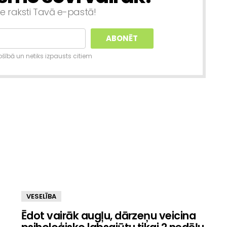
ie raksti Tavā e-pastā!
šībā un netiks izpausts citiem
VESELĪBA
Ēdot vairāk augļu, dārzeņu veicina