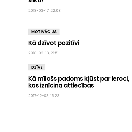
slikti?
2018-03-17, 22:03
MOTIVĀCIJA
Kā dzīvot pozitīvi
2018-02-13, 21:51
DZĪVE
Kā mīlošs padoms kļūst par ieroci,
kas iznīcina attiecības
2017-12-03, 15:23