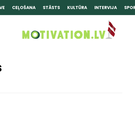
VE
CEĻOŠANA
STĀSTS
KULTŪRA
INTERVIJA
SPO
s