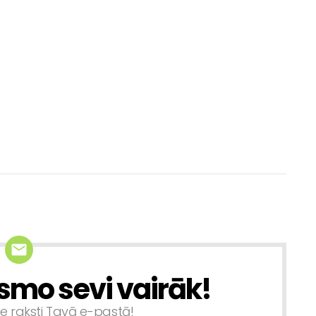
smo sevi vairāk!
ie raksti Tavā e-pastā!