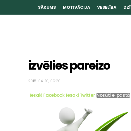
SĀKUMS
MOTIVĀCIJA
VESELĪBA
DZĪ
izvēlies pareizo
2015-04-10, 09:20
Iesaki Facebook
Iesaki Twitter
Nosūti e-pastā