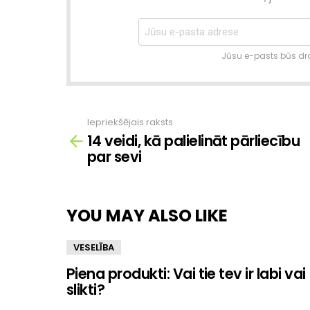
Jūsu e-pasts būs dro
Iepriekšējais raksts
Skatīt
14 veidi, kā palielināt pārliecību
vairāk
par sevi
YOU MAY ALSO LIKE
VESELĪBA
Piena produkti: Vai tie tev ir labi vai
slikti?