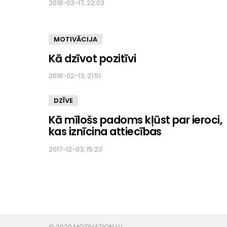
2018-03-17, 22:03
MOTIVĀCIJA
Kā dzīvot pozitīvi
2018-02-13, 21:51
DZĪVE
Kā mīlošs padoms kļūst par ieroci,
kas iznīcina attiecības
2017-12-03, 15:23