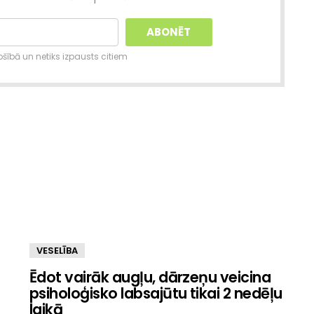
šībā un netiks izpausts citiem
VESELĪBA
Ēdot vairāk augļu, dārzeņu veicina
psiholoģisko labsajūtu tikai 2 nedēļu
laikā