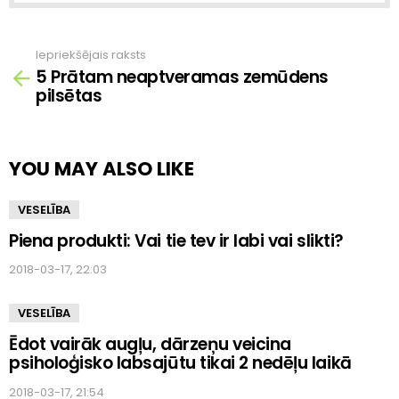
Iepriekšējais raksts
Skatīt
5 Prātam neaptveramas zemūdens
vairāk
pilsētas
YOU MAY ALSO LIKE
VESELĪBA
Piena produkti: Vai tie tev ir labi vai slikti?
2018-03-17, 22:03
VESELĪBA
Ēdot vairāk augļu, dārzeņu veicina
psiholoģisko labsajūtu tikai 2 nedēļu laikā
2018-03-17, 21:54