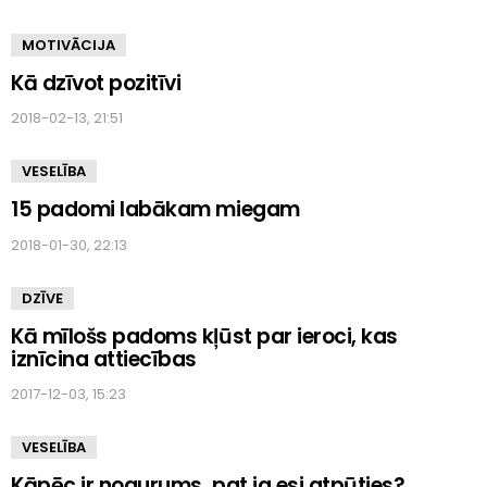
MOTIVĀCIJA
Kā dzīvot pozitīvi
2018-02-13, 21:51
VESELĪBA
15 padomi labākam miegam
2018-01-30, 22:13
DZĪVE
Kā mīlošs padoms kļūst par ieroci, kas
iznīcina attiecības
2017-12-03, 15:23
VESELĪBA
Kāpēc ir nogurums, pat ja esi atpūties?