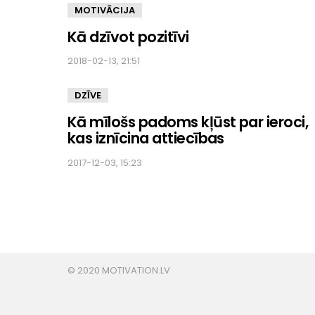
MOTIVĀCIJA
Kā dzīvot pozitīvi
2018-02-13, 21:51
DZĪVE
Kā mīlošs padoms kļūst par ieroci,
kas iznīcina attiecības
2017-12-03, 15:23