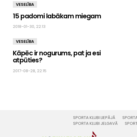
VESELĪBA
15 padomi labākam miegam
2018-01-30, 22:13
VESELĪBA
Kāpēc ir nogurums, pat ja esi
atpūties?
2017-08-28, 22:15
SPORTA KLUBI LIEPĀJĀ
SPORTA
SPORTA KLUBI JELGAVĀ
SPORT