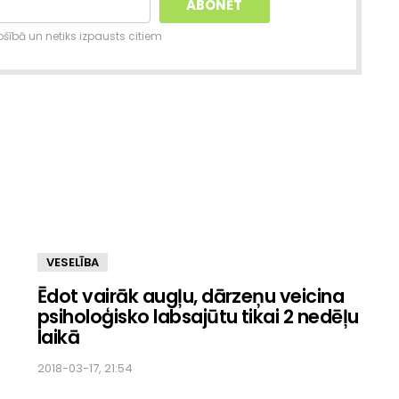
šībā un netiks izpausts citiem
VESELĪBA
Ēdot vairāk augļu, dārzeņu veicina
psiholoģisko labsajūtu tikai 2 nedēļu
laikā
2018-03-17, 21:54