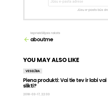
Jūsu e-pasts būs dro
Iepriekšējais raksts
Skatīt
aboutme
vairāk
YOU MAY ALSO LIKE
VESELĪBA
Piena produkti: Vai tie tev ir labi vai
slikti?
2018-03-17, 22:03