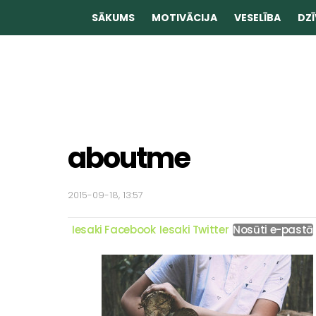
SĀKUMS
MOTIVĀCIJA
VESELĪBA
DZĪ
aboutme
2015-09-18, 13:57
Iesaki Facebook
Iesaki Twitter
Nosūti e-pastā