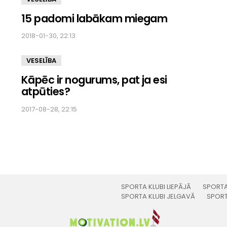
15 padomi labākam miegam
2018-01-30, 22:13
VESELĪBA
Kāpēc ir nogurums, pat ja esi
atpūties?
2017-08-28, 22:15
SPORTA KLUBI LIEPĀJĀ
SPORTA
SPORTA KLUBI JELGAVĀ
SPORT