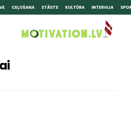
VE
CEĻOŠANA
STĀSTS
KULTŪRA
INTERVIJA
SPO
ai