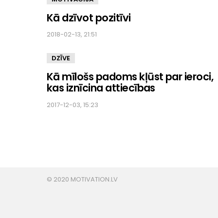
Kā dzīvot pozitīvi
2018-02-13, 21:51
DZĪVE
Kā mīlošs padoms kļūst par ieroci,
kas iznīcina attiecības
2017-12-03, 15:23