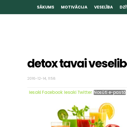
SĀKUMS
MOTIVĀCIJA
VESELĪBA
DZĪ
detox tavai veselib
2016-12-14, 11:58
Iesaki Facebook
Iesaki Twitter
Nosūti e-pastā