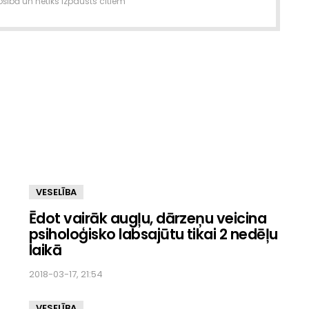
šībā un netiks izpausts citiem
VESELĪBA
Ēdot vairāk augļu, dārzeņu veicina
psiholoģisko labsajūtu tikai 2 nedēļu
laikā
2018-03-17, 21:54
VESELĪBA