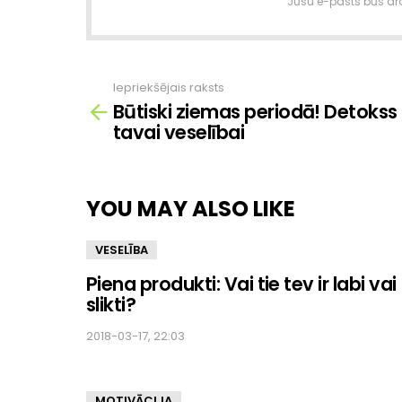
Jūsu e-pasts būs dro
Iepriekšējais raksts
Skatīt
Būtiski ziemas periodā! Detokss
vairāk
tavai veselībai
YOU MAY ALSO LIKE
VESELĪBA
Piena produkti: Vai tie tev ir labi vai
slikti?
2018-03-17, 22:03
MOTIVĀCIJA