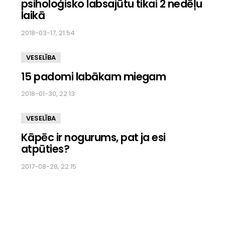
psiholoģisko labsajūtu tikai 2 nedēļu
laikā
2018-03-17, 21:54
VESELĪBA
15 padomi labākam miegam
2018-01-30, 22:13
VESELĪBA
Kāpēc ir nogurums, pat ja esi
atpūties?
2017-08-28, 22:15