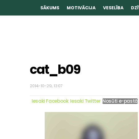
SĀKUMS
MOTIVĀCIJA
VESELĪBA
DZĪ
cat_b09
2014-10-29, 13:07
Iesaki Facebook
Iesaki Twitter
Nosūti e-pastā