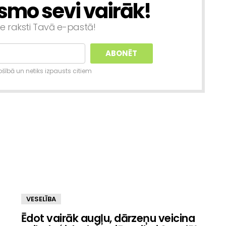
smo sevi vairāk!
ie raksti Tavā e-pastā!
šībā un netiks izpausts citiem
VESELĪBA
Ēdot vairāk augļu, dārzeņu veicina