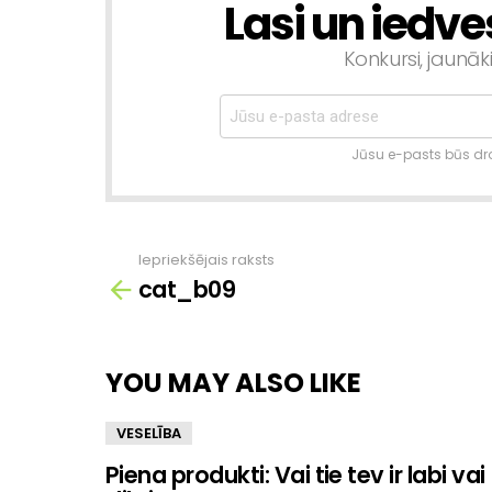
Lasi un iedve
NEWSLETTER
Konkursi, jaunāk
Jūsu e-pasts būs dro
Iepriekšējais raksts
Skatīt
cat_b09
vairāk
YOU MAY ALSO LIKE
VESELĪBA
Piena produkti: Vai tie tev ir labi vai