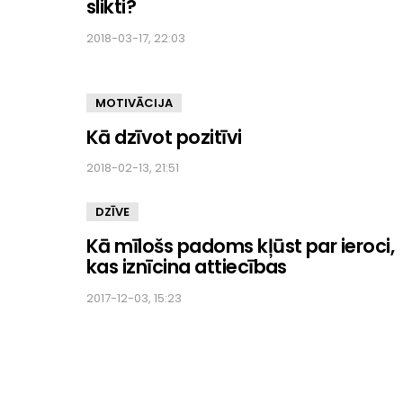
slikti?
2018-03-17, 22:03
MOTIVĀCIJA
Kā dzīvot pozitīvi
2018-02-13, 21:51
DZĪVE
Kā mīlošs padoms kļūst par ieroci,
kas iznīcina attiecības
2017-12-03, 15:23