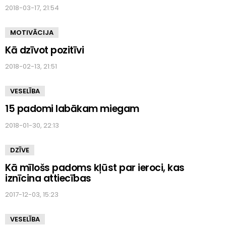
2018-03-17, 21:54
MOTIVĀCIJA
Kā dzīvot pozitīvi
2018-02-13, 21:51
VESELĪBA
15 padomi labākam miegam
2018-01-30, 22:13
DZĪVE
Kā mīlošs padoms kļūst par ieroci, kas
iznīcina attiecības
2017-12-03, 15:23
VESELĪBA