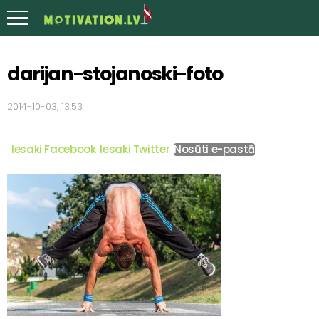
darijan-stojanoski-foto
2014-10-03, 13:53
Iesaki Facebook
Iesaki Twitter
Nosūti e-pastā