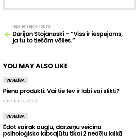
Iepriekšējais raksts
Skatīt
Darijan Stojanoski – “Viss ir iespējams,
vairāk
ja tu to tiešām vēlies.”
YOU MAY ALSO LIKE
VESELĪBA
Piena produkti: Vai tie tev ir labi vai slikti?
2018-03-17, 22:03
VESELĪBA
Ēdot vairāk augļu, dārzeņu veicina
psiholoģisko labsajūtu tikai 2 nedēļu laikā