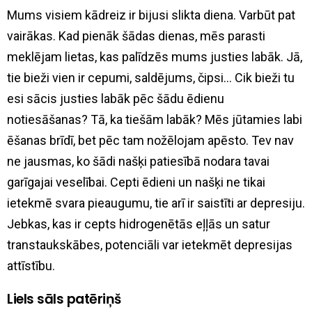
Mums visiem kādreiz ir bijusi slikta diena. Varbūt pat
vairākas. Kad pienāk šādas dienas, mēs parasti
meklējam lietas, kas palīdzēs mums justies labāk. Jā,
tie bieži vien ir cepumi, saldējums, čipsi… Cik bieži tu
esi sācis justies labāk pēc šādu ēdienu
notiesāšanas? Tā, ka tiešām labāk? Mēs jūtamies labi
ēšanas brīdī, bet pēc tam nožēlojam apēsto. Tev nav
ne jausmas, ko šādi našķi patiesībā nodara tavai
garīgajai veselībai. Cepti ēdieni un našķi ne tikai
ietekmē svara pieaugumu, tie arī ir saistīti ar depresiju.
Jebkas, kas ir cepts hidrogenētās eļļās un satur
transtaukskābes, potenciāli var ietekmēt depresijas
attīstību.
Liels sāls patēriņš