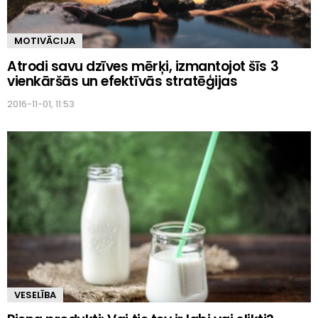
MOTIVĀCIJA
Atrodi savu dzīves mērķi, izmantojot šīs 3
vienkāršās un efektīvās stratēģijas
2016-11-01, 11:53
VESELĪBA