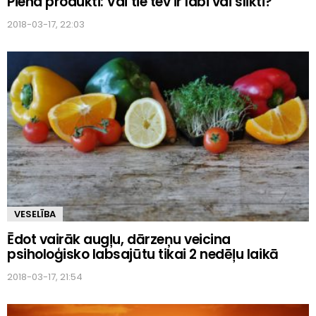
Piena produkti: Vai tie tev ir labi vai slikti?
2018-03-17, 22:03
VESELĪBA
Ēdot vairāk augļu, dārzeņu veicina
psiholoģisko labsajūtu tikai 2 nedēļu laikā
2018-03-17, 21:54