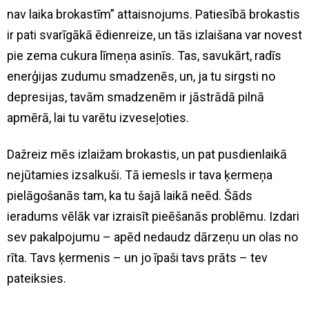
nav laika brokastīm” attaisnojums. Patiesībā brokastis
ir pati svarīgākā ēdienreize, un tās izlaišana var novest
pie zema cukura līmeņa asinīs. Tas, savukārt, radīs
enerģijas zudumu smadzenēs, un, ja tu sirgsti no
depresijas, tavām smadzenēm ir jāstrādā pilnā
apmērā, lai tu varētu izveseļoties.
Dažreiz mēs izlaižam brokastis, un pat pusdienlaikā
nejūtamies izsalkuši. Tā iemesls ir tava ķermeņa
pielāgošanās tam, ka tu šajā laikā neēd. Šāds
ieradums vēlāk var izraisīt pieēšanās problēmu. Izdari
sev pakalpojumu – apēd nedaudz dārzeņu un olas no
rīta. Tavs ķermenis – un jo īpaši tavs prāts – tev
pateiksies.