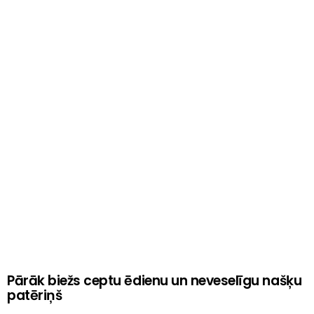
Pārāk biežs ceptu ēdienu un neveselīgu našķu
patēriņš