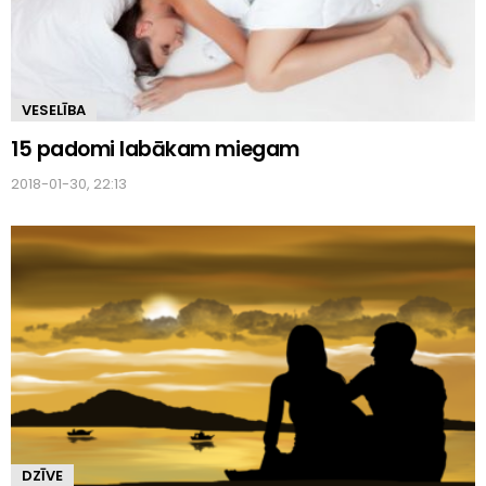
VESELĪBA
15 padomi labākam miegam
2018-01-30, 22:13
DZĪVE