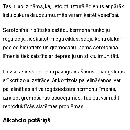
Tas ir labi zināms, ka, lietojot uzturā ēdienus ar pārāk
lielu cukura daudzumu, mēs varam kaitēt veselībai.
Serotonīns ir būtisks dažādu ķermeņa funkciju
regulācijai, ieskaitot miega ciklus, sāpju kontroli, kāri
pēc ogļhidrātiem un gremošanu. Zems serotonīna
līmenis tiek saistīts ar depresiju un sliktu imunitāti.
Līdz ar asinsspiediena paaugstināšanos, paaugstinās
arī kortizola izstrāde. Ar kortizola palielināšanos, var
palielināties arī vairogdziedzera hormonu līmenis,
izraisot gremošanas traucējumus. Tas pat var radīt
reproduktīvās sistēmas problēmas.
Alkohola patēriņš