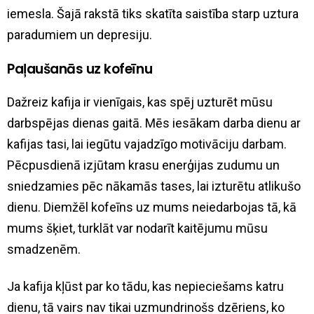
iemesla. Šajā rakstā tiks skatīta saistība starp uztura
paradumiem un depresiju.
Paļaušanās uz kofeīnu
Dažreiz kafija ir vienīgais, kas spēj uzturēt mūsu
darbspējas dienas gaitā. Mēs iesākam darba dienu ar
kafijas tasi, lai iegūtu vajadzīgo motivāciju darbam.
Pēcpusdienā izjūtam krasu enerģijas zudumu un
sniedzamies pēc nākamās tases, lai izturētu atlikušo
dienu. Diemžēl kofeīns uz mums neiedarbojas tā, kā
mums šķiet, turklāt var nodarīt kaitējumu mūsu
smadzenēm.
Ja kafija kļūst par ko tādu, kas nepieciešams katru
dienu, tā vairs nav tikai uzmundrinošs dzēriens, ko