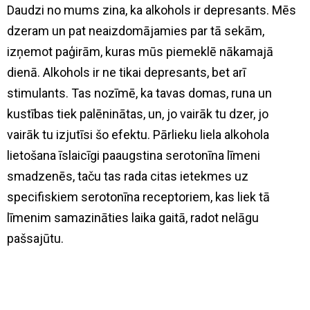
Daudzi no mums zina, ka alkohols ir depresants. Mēs
dzeram un pat neaizdomājamies par tā sekām,
izņemot paģirām, kuras mūs piemeklē nākamajā
dienā. Alkohols ir ne tikai depresants, bet arī
stimulants. Tas nozīmē, ka tavas domas, runa un
kustības tiek palēninātas, un, jo vairāk tu dzer, jo
vairāk tu izjutīsi šo efektu. Pārlieku liela alkohola
lietošana īslaicīgi paaugstina serotonīna līmeni
smadzenēs, taču tas rada citas ietekmes uz
specifiskiem serotonīna receptoriem, kas liek tā
līmenim samazināties laika gaitā, radot nelāgu
pašsajūtu.