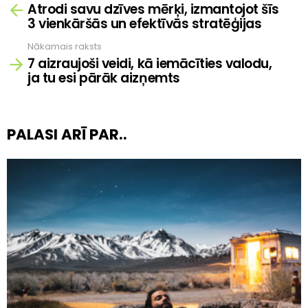
Atrodi savu dzīves mērķi, izmantojot šīs
vairāk
3 vienkāršās un efektīvās stratēģijas
Nākamais raksts
7 aizraujoši veidi, kā iemācīties valodu,
ja tu esi pārāk aizņemts
PALASI ARĪ PAR..