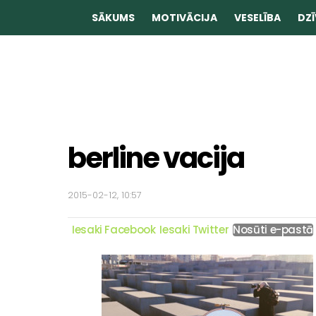
SĀKUMS
MOTIVĀCIJA
VESELĪBA
DZĪ
berline vacija
2015-02-12, 10:57
Iesaki Facebook
Iesaki Twitter
Nosūti e-pastā