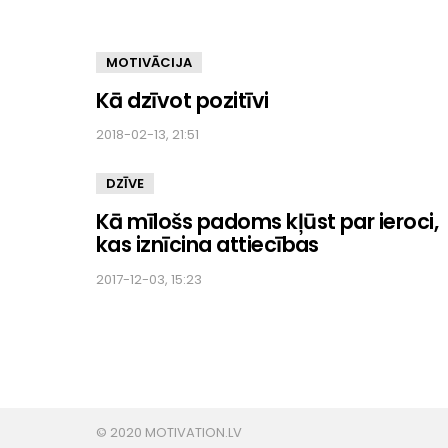
MOTIVĀCIJA
Kā dzīvot pozitīvi
2018-02-13, 21:51
DZĪVE
Kā mīlošs padoms kļūst par ieroci,
kas iznīcina attiecības
2017-12-03, 15:23