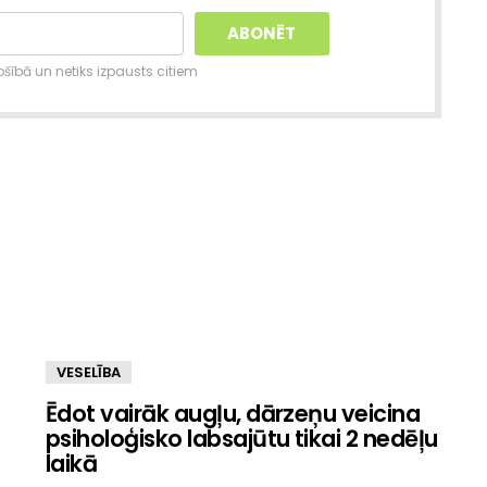
šībā un netiks izpausts citiem
VESELĪBA
Ēdot vairāk augļu, dārzeņu veicina
psiholoģisko labsajūtu tikai 2 nedēļu
laikā