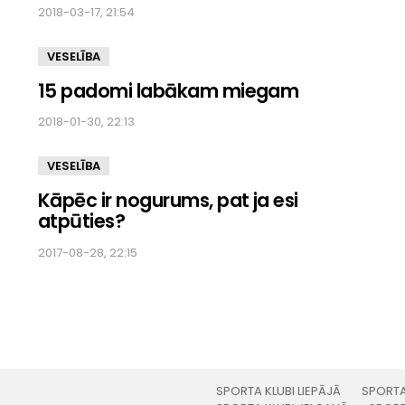
2018-03-17, 21:54
VESELĪBA
15 padomi labākam miegam
2018-01-30, 22:13
VESELĪBA
Kāpēc ir nogurums, pat ja esi
atpūties?
2017-08-28, 22:15
SPORTA KLUBI LIEPĀJĀ
SPORTA