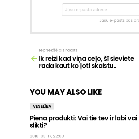
Jūsu e-pasts būs dro
Iepriekšējais raksts
Skatīt
Ik reizi kad viņa ceļo, šī sieviete
vairāk
rada kaut ko ļoti skaistu..
YOU MAY ALSO LIKE
VESELĪBA
Piena produkti: Vai tie tev ir labi vai
slikti?
2018-03-17, 22:03