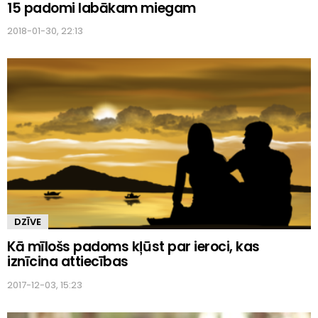
15 padomi labākam miegam
2018-01-30, 22:13
DZĪVE
Kā mīlošs padoms kļūst par ieroci, kas
iznīcina attiecības
2017-12-03, 15:23