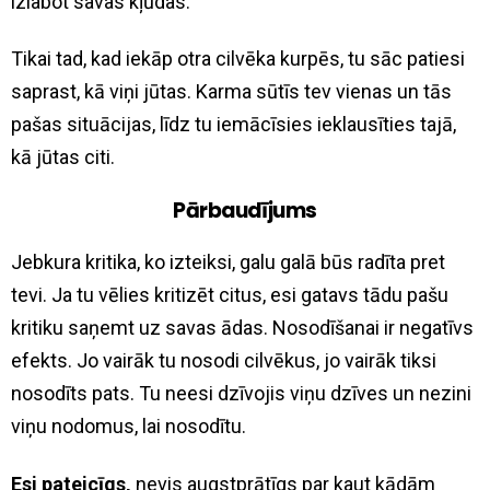
izlabot savas kļūdas.
Tikai tad, kad iekāp otra cilvēka kurpēs, tu sāc patiesi
saprast, kā viņi jūtas. Karma sūtīs tev vienas un tās
pašas situācijas, līdz tu iemācīsies ieklausīties tajā,
kā jūtas citi.
Pārbaudījums
Jebkura kritika, ko izteiksi, galu galā būs radīta pret
tevi. Ja tu vēlies kritizēt citus, esi gatavs tādu pašu
kritiku saņemt uz savas ādas. Nosodīšanai ir negatīvs
efekts. Jo vairāk tu nosodi cilvēkus, jo vairāk tiksi
nosodīts pats. Tu neesi dzīvojis viņu dzīves un nezini
viņu nodomus, lai nosodītu.
Esi pateicīgs,
nevis augstprātīgs par kaut kādām