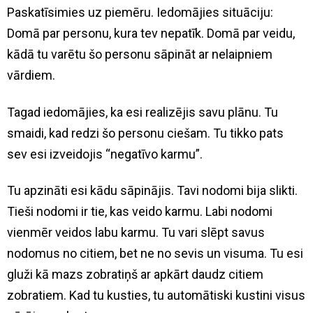
Paskatīsimies uz piemēru. Iedomājies situāciju:
Domā par personu, kura tev nepatīk. Domā par veidu,
kādā tu varētu šo personu sāpināt ar nelaipniem
vārdiem.
Tagad iedomājies, ka esi realizējis savu plānu. Tu
smaidi, kad redzi šo personu ciešam. Tu tikko pats
sev esi izveidojis “negatīvo karmu”.
Tu apzināti esi kādu sāpinājis. Tavi nodomi bija slikti.
Tieši nodomi ir tie, kas veido karmu. Labi nodomi
vienmēr veidos labu karmu. Tu vari slēpt savus
nodomus no citiem, bet ne no sevis un visuma. Tu esi
gluži kā mazs zobratiņš ar apkārt daudz citiem
zobratiem. Kad tu kusties, tu automātiski kustini visus