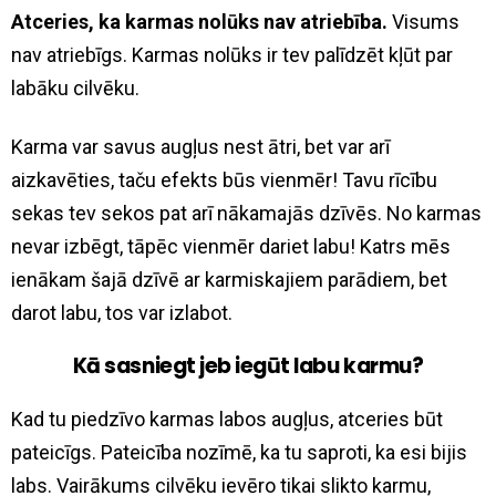
Atceries, ka karmas nolūks nav atriebība.
Visums
nav atriebīgs. Karmas nolūks ir tev palīdzēt kļūt par
labāku cilvēku.
Karma var savus augļus nest ātri, bet var arī
aizkavēties, taču efekts būs vienmēr! Tavu rīcību
sekas tev sekos pat arī nākamajās dzīvēs. No karmas
nevar izbēgt, tāpēc vienmēr dariet labu! Katrs mēs
ienākam šajā dzīvē ar karmiskajiem parādiem, bet
darot labu, tos var izlabot.
Kā sasniegt jeb iegūt labu karmu?
Kad tu piedzīvo karmas labos augļus, atceries būt
pateicīgs. Pateicība nozīmē, ka tu saproti, ka esi bijis
labs. Vairākums cilvēku ievēro tikai slikto karmu,