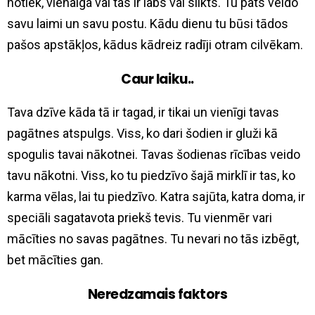
notiek, vienalga vai tas ir labs vai slikts. Tu pats veido
savu laimi un savu postu. Kādu dienu tu būsi tādos
pašos apstākļos, kādus kādreiz radīji otram cilvēkam.
Caur laiku..
Tava dzīve kāda tā ir tagad, ir tikai un vienīgi tavas
pagātnes atspulgs. Viss, ko dari šodien ir gluži kā
spogulis tavai nākotnei. Tavas šodienas rīcības veido
tavu nākotni. Viss, ko tu piedzīvo šajā mirklī ir tas, ko
karma vēlas, lai tu piedzīvo. Katra sajūta, katra doma, ir
speciāli sagatavota priekš tevis. Tu vienmēr vari
mācīties no savas pagātnes. Tu nevari no tās izbēgt,
bet mācīties gan.
Neredzamais faktors