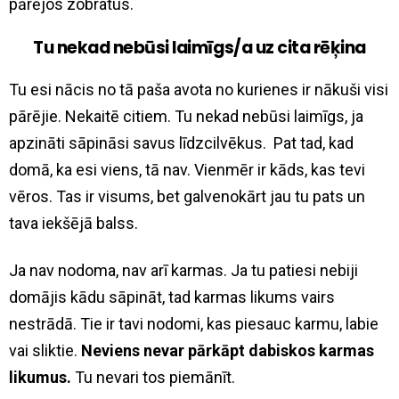
pārējos zobratus.
Tu nekad nebūsi laimīgs/a uz cita rēķina
Tu esi nācis no tā paša avota no kurienes ir nākuši visi
pārējie. Nekaitē citiem. Tu nekad nebūsi laimīgs, ja
apzināti sāpināsi savus līdzcilvēkus. Pat tad, kad
domā, ka esi viens, tā nav. Vienmēr ir kāds, kas tevi
vēros. Tas ir visums, bet galvenokārt jau tu pats un
tava iekšējā balss.
Ja nav nodoma, nav arī karmas. Ja tu patiesi nebiji
domājis kādu sāpināt, tad karmas likums vairs
nestrādā. Tie ir tavi nodomi, kas piesauc karmu, labie
vai sliktie.
Neviens nevar pārkāpt dabiskos karmas
likumus.
Tu nevari tos piemānīt.