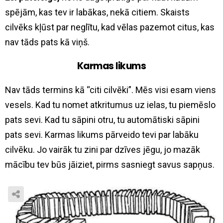
spējām, kas tev ir labākas, nekā citiem. Skaists
cilvēks kļūst par neglītu, kad vēlas pazemot citus, kas
nav tāds pats kā viņš.
Karmas likums
Nav tāds termins kā “citi cilvēki”. Mēs visi esam viens
vesels. Kad tu nomet atkritumus uz ielas, tu piemēslo
pats sevi. Kad tu sāpini otru, tu automātiski sāpini
pats sevi. Karmas likums pārveido tevi par labāku
cilvēku. Jo vairāk tu zini par dzīves jēgu, jo mazāk
mācību tev būs jāiziet, pirms sasniegt savus sapņus.