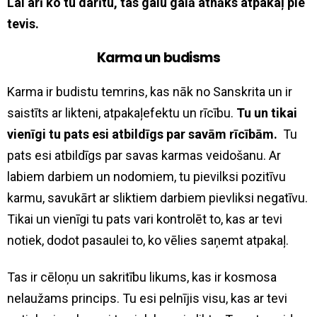
Lai arī ko tu darītu, tas galu galā atnāks atpakaļ pie
tevis.
Karma un budisms
Karma ir budistu temrins, kas nāk no Sanskrita un ir
saistīts ar likteni, atpakaļefektu un rīcību.
Tu un tikai
vienīgi tu pats esi atbildīgs par savām rīcībām.
Tu
pats esi atbildīgs par savas karmas veidošanu. Ar
labiem darbiem un nodomiem, tu pievilksi pozitīvu
karmu, savukārt ar sliktiem darbiem pievliksi negatīvu.
Tikai un vienīgi tu pats vari kontrolēt to, kas ar tevi
notiek, dodot pasaulei to, ko vēlies saņemt atpakaļ.
Tas ir cēloņu un sakritību likums, kas ir kosmosa
nelaužams princips. Tu esi pelnījis visu, kas ar tevi