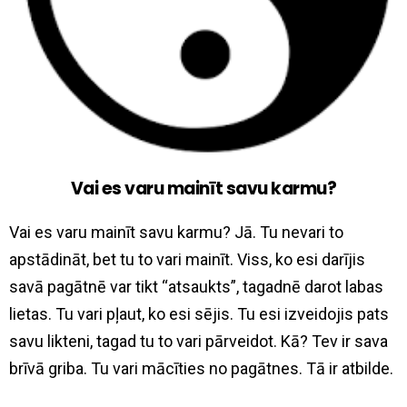
Vai es varu mainīt savu karmu?
Vai es varu mainīt savu karmu? Jā. Tu nevari to
apstādināt, bet tu to vari mainīt. Viss, ko esi darījis
savā pagātnē var tikt “atsaukts”, tagadnē darot labas
lietas. Tu vari pļaut, ko esi sējis. Tu esi izveidojis pats
savu likteni, tagad tu to vari pārveidot. Kā? Tev ir sava
brīvā griba. Tu vari mācīties no pagātnes. Tā ir atbilde.