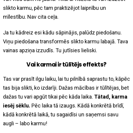
slikto karmu, pēc tam praktizējot laipnību un
mīlestību. Nav cita ceļa.
Ja tu kādreiz esi kādu sāpinājis, palūdz piedošanu.
Viņu piedošana transformēs slikto karmu labajā. Tava
vainas apziņa izzudīs. Tu jutīsies lieliski.
Vai karmai ir tūlītējs effekts?
Tas var prasīt ilgu laiku, lai tu pilnībā saprastu to, kāpēc
tas bija slikti, ko izdarīji. Dažas mācības ir tūlītējas, bet
dažas tu vari apgūt tikai pēc kāda laika.
Tātad, karma
iesēj sēklu.
Pēc laika tā izaugs. Kādā konkrētā brīdī,
kādā konkrētā laikā, tu sagaidīsi un saņemsi savu
augli – labo karmu!