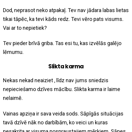
Dod, neprasot neko atpakaļ. Tev nav jādara labas lietas
tikai tāpēc, ka tevi kāds redz. Tevi vēro pats visums.
Vai ar to nepietiek?
Tev pieder brīvā griba. Tas esi tu, kas izvēlās galējo
lēmumu.
Slikta karma
Nekas nekad neaiziet , līdz nav jums sniedzis
nepieciešamo dzīves mācību. Slikta karma ir laime
nelaimē.
Vainas apziņa ir sava veida sods. Sāpīgās situācijas
tavā dzīvē nāk no darbībām, ko veici un kuras
nesakrita ar visuma nospraustajiem mērķiem. Sāpes