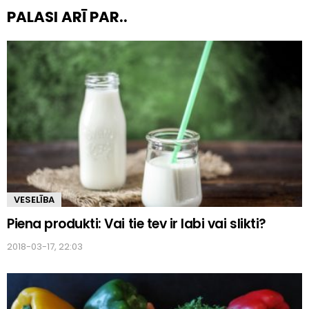
PALASI ARĪ PAR..
VESELĪBA
Piena produkti: Vai tie tev ir labi vai slikti?
2018-03-17, 22:03