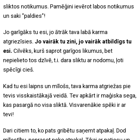
sliktos notikumus. Pamēģini ievērot labos notikumus
un saki “paldies”!
Jo garīgāks tu esi, jo ātrāk tava labā karma
atgriezīsies.
Jo vairāk tu zini, jo vairāk atbildīgs tu
esi.
Cilvēks, kurš saprot garīgos likumus, bet
nepielieto tos dzīvē, t.i. dara sliktu ar nodomu, ļoti
spēcīgi cieš.
Kad tu esi laipns un mīlošs, tava karma atgriežas pie
tevis visskaistākajā veidā. Tev apkārt ir maģiska sega,
kas pasargā no visa sliktā. Visvarenākie spēki ir ar
tevi!
Dari citiem to, ko pats gribētu saņemt atpakaļ. Dod
mīlestību, neprasot neko atpakaļ. Tikai ar patiesu un