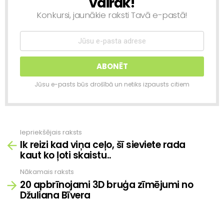
vairāk!
Konkursi, jaunākie raksti Tavā e-pastā!
Jūsu e-pasts būs drošībā un netiks izpausts citiem
Iepriekšējais raksts
Skatīt
Ik reizi kad viņa ceļo, šī sieviete rada
vairāk
kaut ko ļoti skaistu..
Nākamais raksts
20 apbrīnojami 3D bruģa zīmējumi no
Džuliana Bīvera