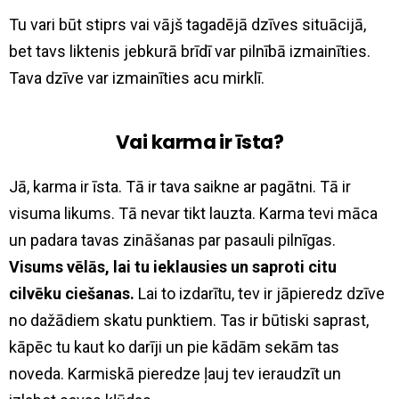
Tu vari būt stiprs vai vājš tagadējā dzīves situācijā,
bet tavs liktenis jebkurā brīdī var pilnībā izmainīties.
Tava dzīve var izmainīties acu mirklī.
Vai karma ir īsta?
Jā, karma ir īsta. Tā ir tava saikne ar pagātni. Tā ir
visuma likums. Tā nevar tikt lauzta. Karma tevi māca
un padara tavas zināšanas par pasauli pilnīgas.
Visums vēlās, lai tu ieklausies un saproti citu
cilvēku ciešanas.
Lai to izdarītu, tev ir jāpieredz dzīve
no dažādiem skatu punktiem. Tas ir būtiski saprast,
kāpēc tu kaut ko darīji un pie kādām sekām tas
noveda. Karmiskā pieredze ļauj tev ieraudzīt un