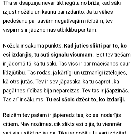
Tīra sirdsapziņa nevar tikt iegūta no brīža, kad sāki
izjust nožēlu un kaunu par izdarīto. Ja tu vēlies
piedošanu par savām negatīvajām rīcībām, tev
vispirms ir jāuzņemas atbildība par tām.
Nožēla ir sākuma punkts.
Kad jūties slikti par to, ko
esi izdarījis, tu sūti signālu visumam.
Bet tev tiešām
ir jādomā tā, kā tu saki. Tas viss ir par mācīšanos caur
līdzjūtību. Tas rodas, ja kārtīgi un uzmanīgi iztēlojies,
kā otrs jutās. Tev ir sev jāpasaka, ka tu saproti, ka
pagātnes rīcības bija nepareizas. Tev tas ir jāapzinās.
Tas arī ir sākums.
Tu esi sācis dzēst to, ko izdarīji.
Reizēm tev pašam ir jāpieredz tas, ko esi nodarījis
citiem. Nav nozīmes, cik slikts esi bijis, tu vienmēr
vari visu sākt no jauna. Tikai ar nožēlu tu vari izdzēst