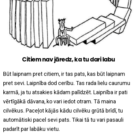
Citiem nav jāredz, ka tu dari labu
Būt laipnam pret citiem, ir tas pats, kas būt laipnam
pret sevi. Laipnība dod cerību. Tas rada lielu caurumu
karmā, ja tu atsakies kādam palīdzēt. Laipnība ir pati
vērtīgākā dāvana, ko vari iedot otram. Tā maina
cilvēkus. Paceļot kājās kādu cilvēku grūtā brīdī, tu
automātiski pacel sevi pats. Tikai tā tu vari pasauli
padarīt par labāku vietu.