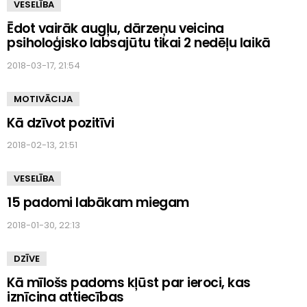
VESELĪBA
Ēdot vairāk augļu, dārzeņu veicina
psiholoģisko labsajūtu tikai 2 nedēļu laikā
2018-03-17, 21:54
MOTIVĀCIJA
Kā dzīvot pozitīvi
2018-02-13, 21:51
VESELĪBA
15 padomi labākam miegam
2018-01-30, 22:13
DZĪVE
Kā mīlošs padoms kļūst par ieroci, kas
iznīcina attiecības