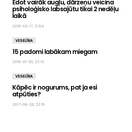
Ēdot vairāk augļu, dārzeņu veicina
psiholoģisko labsajūtu tikai 2 nedēļu
laikā
2018-03-17, 21:54
VESELĪBA
15 padomi labākam miegam
2018-01-30, 22:13
VESELĪBA
Kāpēc ir nogurums, pat ja esi
atpūties?
2017-08-28, 22:15