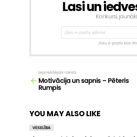
Lasi un iedve
NEWSLETTER
Konkursi, jaunāk
Jūsu e-pasts būs dro
Iepriekšējais raksts
Skatīt
Motivācija un sapnis – Pēteris
vairāk
Rumpis
YOU MAY ALSO LIKE
VESELĪBA