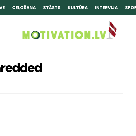
VE
CEĻOŠANA
STĀSTS
KULTŪRA
INTERVIJA
SPO
hredded