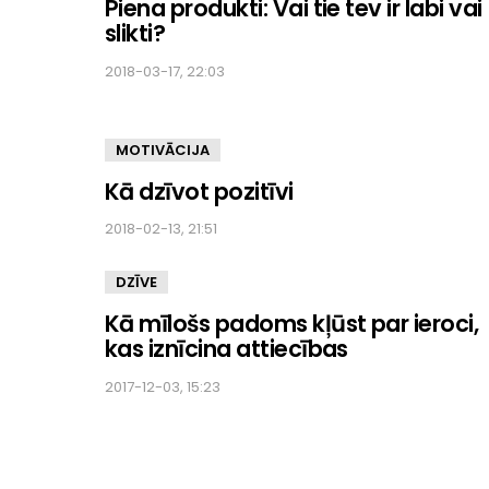
Piena produkti: Vai tie tev ir labi vai
slikti?
2018-03-17, 22:03
MOTIVĀCIJA
Kā dzīvot pozitīvi
2018-02-13, 21:51
DZĪVE
Kā mīlošs padoms kļūst par ieroci,
kas iznīcina attiecības
2017-12-03, 15:23