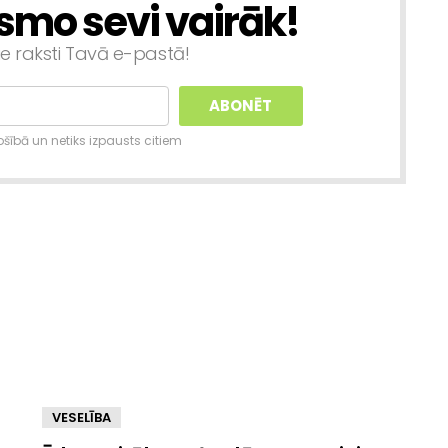
smo sevi vairāk!
ie raksti Tavā e-pastā!
šībā un netiks izpausts citiem
VESELĪBA