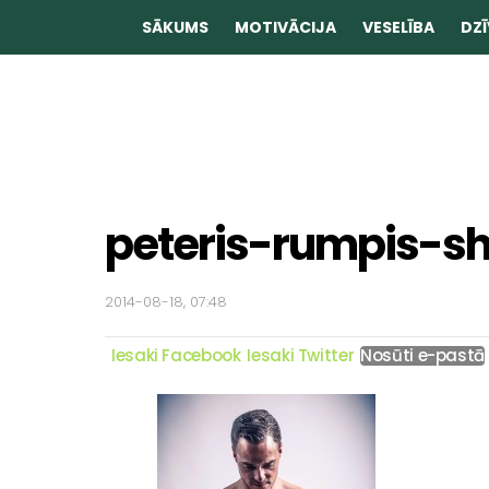
SĀKUMS
MOTIVĀCIJA
VESELĪBA
DZĪ
peteris-rumpis-s
2014-08-18, 07:48
Iesaki Facebook
Iesaki Twitter
Nosūti e-pastā