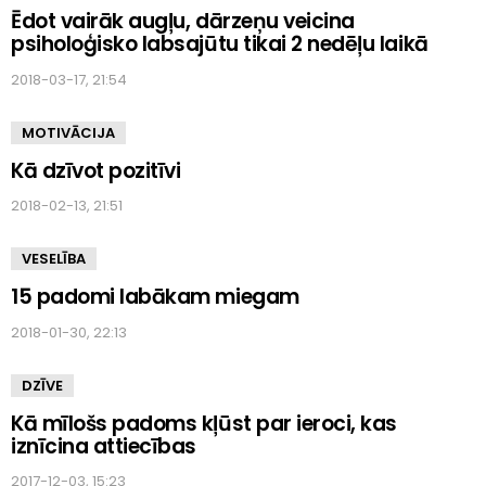
Ēdot vairāk augļu, dārzeņu veicina
psiholoģisko labsajūtu tikai 2 nedēļu laikā
2018-03-17, 21:54
MOTIVĀCIJA
Kā dzīvot pozitīvi
2018-02-13, 21:51
VESELĪBA
15 padomi labākam miegam
2018-01-30, 22:13
DZĪVE
Kā mīlošs padoms kļūst par ieroci, kas
iznīcina attiecības
2017-12-03, 15:23