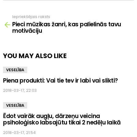
Iepriekšējais raksts
Skatīt
Pieci mūzikas žanri, kas palielinās tavu
vairāk
motivāciju
YOU MAY ALSO LIKE
VESELĪBA
Piena produkti: Vai tie tev ir labi vai slikti?
2018-03-17, 22:03
VESELĪBA
Ēdot vairāk augļu, dārzeņu veicina
psiholoģisko labsajūtu tikai 2 nedēļu laikā
2018-03-17, 21:54