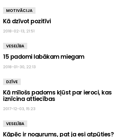
MOTIVĀCIJA
Kā dzīvot pozitīvi
2018-02-13, 21:51
VESELĪBA
15 padomi labākam miegam
2018-01-30, 22:13
DZĪVE
Kā mīlošs padoms kļūst par ieroci, kas
iznīcina attiecības
2017-12-03, 15:23
VESELĪBA
Kāpēc ir nogurums, pat ja esi atpūties?