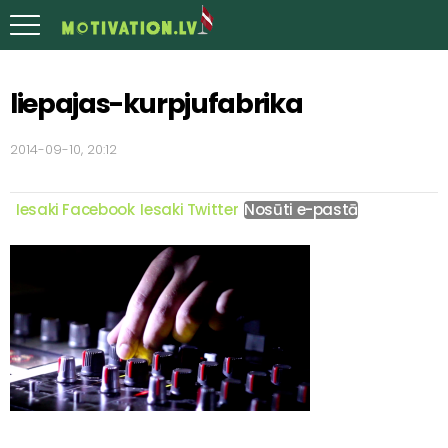
liepajas-kurpjufabrika
2014-09-10, 20:12
Iesaki Facebook
Iesaki Twitter
Nosūti e-pastā