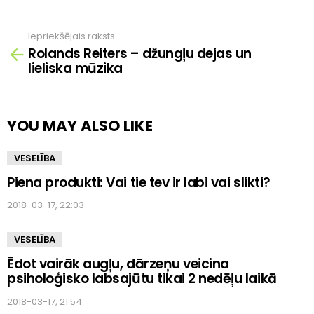
Iepriekšējais raksts
Skatīt
Rolands Reiters – džungļu dejas un
vairāk
lieliska mūzika
YOU MAY ALSO LIKE
VESELĪBA
Piena produkti: Vai tie tev ir labi vai slikti?
2018-03-17, 22:03
VESELĪBA
Ēdot vairāk augļu, dārzeņu veicina
psiholoģisko labsajūtu tikai 2 nedēļu laikā
2018-03-17, 21:54