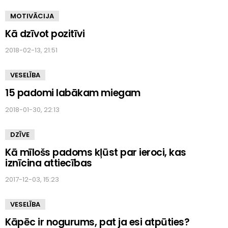
MOTIVĀCIJA
Kā dzīvot pozitīvi
2018-02-13, 21:51
VESELĪBA
15 padomi labākam miegam
2018-01-30, 22:13
DZĪVE
Kā mīlošs padoms kļūst par ieroci, kas
iznīcina attiecības
2017-12-03, 15:23
VESELĪBA
Kāpēc ir nogurums, pat ja esi atpūties?