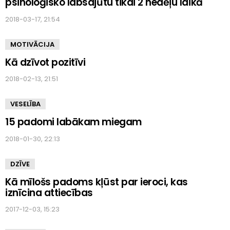
psiholoģisko labsajūtu tikai 2 nedēļu laikā
2018-03-17, 21:54
MOTIVĀCIJA
Kā dzīvot pozitīvi
2018-02-13, 21:51
VESELĪBA
15 padomi labākam miegam
2018-01-30, 22:13
DZĪVE
Kā mīlošs padoms kļūst par ieroci, kas
iznīcina attiecības
2017-12-03, 15:23