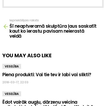
Iepriekšējais raksts
Skatīt
Šī neaptveramā skulptūra ļaus saskatīt
vairāk
kaut ko ierastu pavisam neierastā
veidā
YOU MAY ALSO LIKE
VESELĪBA
Piena produkti: Vai tie tev ir labi vai slikti?
2018-03-17, 22:03
VESELĪBA
Ēdot vairāk augļu, dārzeņu veicina