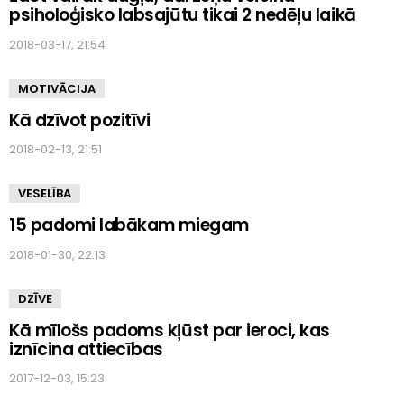
psiholoģisko labsajūtu tikai 2 nedēļu laikā
2018-03-17, 21:54
MOTIVĀCIJA
Kā dzīvot pozitīvi
2018-02-13, 21:51
VESELĪBA
15 padomi labākam miegam
2018-01-30, 22:13
DZĪVE
Kā mīlošs padoms kļūst par ieroci, kas
iznīcina attiecības
2017-12-03, 15:23