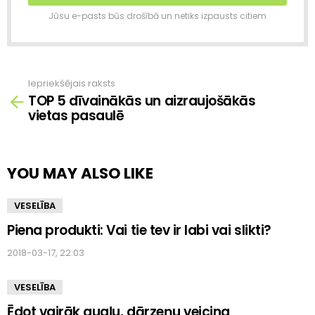
Jūsu e-pasts būs drošībā un netiks izpausts citiem
Iepriekšējais raksts
Skatīt
TOP 5 dīvainākās un aizraujošākās
vairāk
vietas pasaulē
YOU MAY ALSO LIKE
VESELĪBA
Piena produkti: Vai tie tev ir labi vai slikti?
2018-03-17, 22:03
VESELĪBA
Ēdot vairāk augļu, dārzeņu veicina