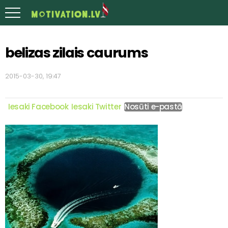
belizas zilais caurums
2015-03-30, 19:47
Iesaki Facebook
Iesaki Twitter
Nosūti e-pastā