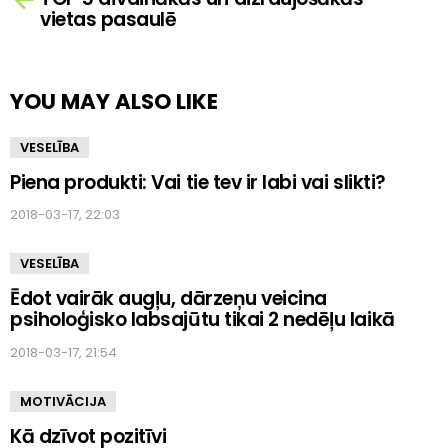
vietas pasaulē
YOU MAY ALSO LIKE
VESELĪBA
Piena produkti: Vai tie tev ir labi vai slikti?
2018-03-17, 22:03
VESELĪBA
Ēdot vairāk augļu, dārzeņu veicina
psiholoģisko labsajūtu tikai 2 nedēļu laikā
2018-03-17, 21:54
MOTIVĀCIJA
Kā dzīvot pozitīvi