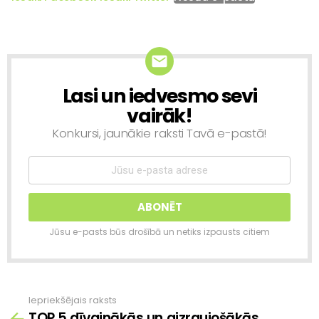
Lasi un iedvesmo sevi
NEWSLETTER
vairāk!
Konkursi, jaunākie raksti Tavā e-pastā!
Jūsu e-pasts būs drošībā un netiks izpausts citiem
Iepriekšējais raksts
Skatīt
TOP 5 dīvainākās un aizraujošākās
vairāk