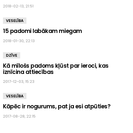
2018-02-13, 21:51
VESELĪBA
15 padomi labākam miegam
2018-01-30, 22:13
DZĪVE
Kā mīlošs padoms kļūst par ieroci, kas
iznīcina attiecības
2017-12-03, 15:23
VESELĪBA
Kāpēc ir nogurums, pat ja esi atpūties?
2017-08-28, 22:15