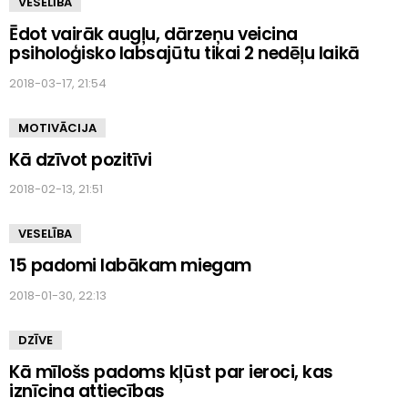
VESELĪBA
Ēdot vairāk augļu, dārzeņu veicina
psiholoģisko labsajūtu tikai 2 nedēļu laikā
2018-03-17, 21:54
MOTIVĀCIJA
Kā dzīvot pozitīvi
2018-02-13, 21:51
VESELĪBA
15 padomi labākam miegam
2018-01-30, 22:13
DZĪVE
Kā mīlošs padoms kļūst par ieroci, kas
iznīcina attiecības