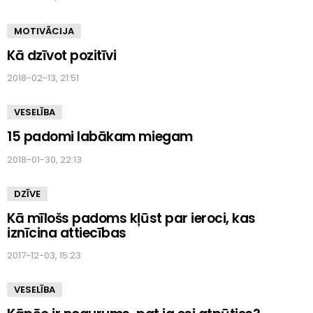
MOTIVĀCIJA
Kā dzīvot pozitīvi
2018-02-13, 21:51
VESELĪBA
15 padomi labākam miegam
2018-01-30, 22:13
DZĪVE
Kā mīlošs padoms kļūst par ieroci, kas
iznīcina attiecības
2017-12-03, 15:23
VESELĪBA