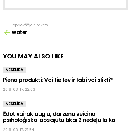
Iepriekšējais raksts
Skatīt
water
vairāk
YOU MAY ALSO LIKE
VESELĪBA
Piena produkti: Vai tie tev ir labi vai slikti?
2018-03-17, 22:03
VESELĪBA
Ēdot vairāk augļu, dārzeņu veicina
psiholoģisko labsajūtu tikai 2 nedēļu laikā
2018-03-17, 21:54