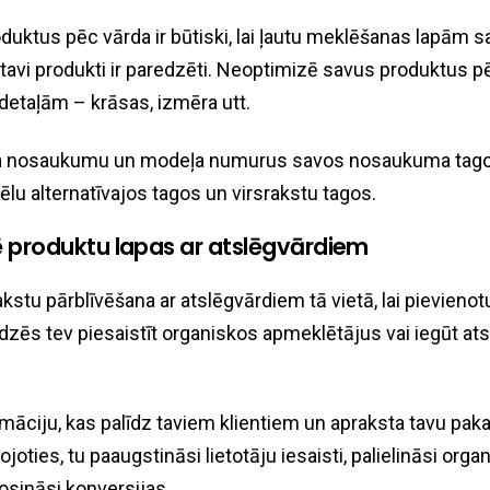
duktus pēc vārda ir būtiski, lai ļautu meklēšanas lapām s
m tavi produkti ir paredzēti. Neoptimizē savus produktus p
etaļām – krāsas, izmēra utt.
la nosaukumu un modeļa numurus savos nosaukuma tago
tēlu alternatīvajos tagos un virsrakstu tagos.
 produktu lapas ar atslēgvārdiem
kstu pārblīvēšana ar atslēgvārdiem tā vietā, lai pievien
īdzēs tev piesaistīt organiskos apmeklētājus vai iegūt at
māciju, kas palīdz taviem klientiem un apraksta tavu pa
kojoties, tu paaugstināsi lietotāju iesaisti, palielināsi orga
rosināsi konversijas.