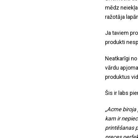
mēdz neiekļau
ražotāja lapā
Ja taviem prod
produkti nesp
Neatkarīgi no
vārdu apjoma 
produktus vidē
Šis ir labs pi
„Acme biroja 
kam ir nepiec
printēšanas p
preces perfekt