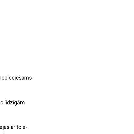
r nepieciešams
no līdzīgām
ejas ar to e-