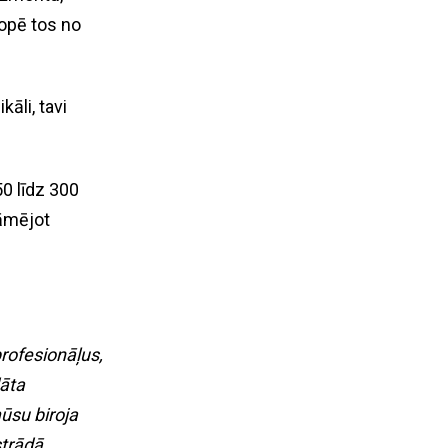
kopē tos no
āli, tavi
.
50 līdz 300
rāmējot
rofesionāļus,
dāta
ūsu biroja
strādā