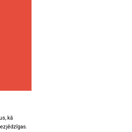
us, kā
bezjēdzīgas.