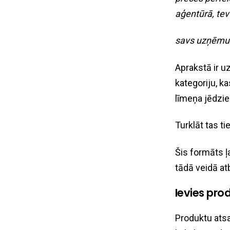
aģentūrā, tev
savs uzņēmum
Aprakstā ir uz
kategoriju, k
līmeņa jēdzi
Turklāt tas ti
Šis formāts 
tādā veidā at
Ievies pro
Produktu atsa