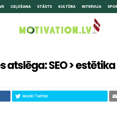
VE
CEĻOŠANA
STĀSTS
KULTŪRA
INTERVIJA
SPO
 atslēga: SEO > estētika
Iesaki Twitter