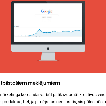
atbilstošiem meklējumiem
mārketinga komandai varbūt patīk izdomāt kreatīvus veid
 produktus, bet, ja pircējs tos nesapratīs, šīs pūles būs 