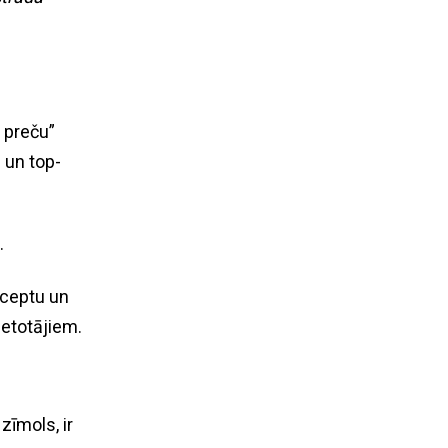
a preču”
 un top-
.
nceptu un
ietotājiem.
zīmols, ir