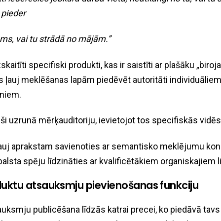
 pieder
s, vai tu strādā no mājām.”
skaitīti specifiski produkti, kas ir saistīti ar plašāku „biroj
as ļauj meklēšanas lapām piedēvēt autoritāti individuāliem
eniem.
eši uzrunā mērķauditoriju, ievietojot tos specifiskās vidēs
ļauj aprakstam savienoties ar semantisko meklējumu ko
balsta spēju līdzināties ar kvalificētākiem organiskajiem l
duktu atsauksmju pievienošanas funkciju
uksmju publicēšana līdzās katrai precei, ko piedāvā tavs 