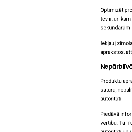
Optimizēt pro
tev ir, un ka
sekundārām d
Iekļauj zīmo
aprakstos, at
Nepārblīvē
Produktu apra
saturu, nepal
autoritāti.
Piedāvā infor
vērtību. Tā rī
autoritāti un 