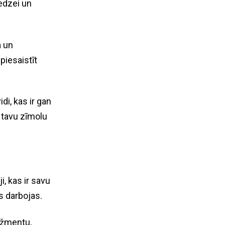
redzei un
a un
piesaistīt
di, kas ir gan
r tavu zīmolu
i, kas ir savu
as darbojas.
žmentu,