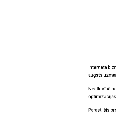
Interneta biz
augsts uzmanī
Neatkarībā no
optimizācijas
Parasti šīs pr