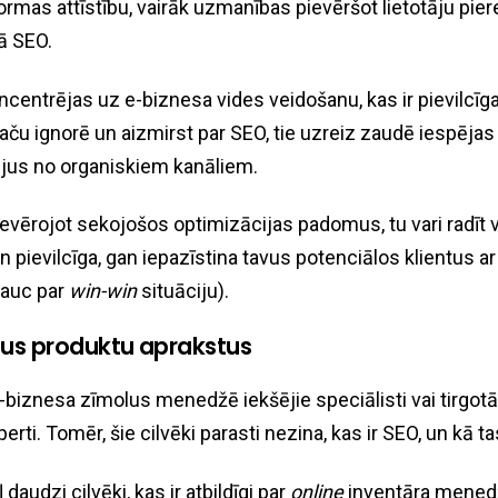
ormas attīstību, vairāk uzmanības pievēršot lietotāju pie
kā SEO.
ncentrējas uz e-biznesa vides veidošanu, kas ir pievilcīg
taču ignorē un aizmirst par SEO, tie uzreiz zaudē iespējas 
ājus no organiskiem kanāliem.
evērojot sekojošos optimizācijas padomus, tu vari radīt vi
n pievilcīga, gan iepazīstina tavus potenciālos klientus a
sauc par
win-win
situāciju).
lus produktu aprakstus
-biznesa zīmolus menedžē iekšējie speciālisti vai tirgotāj
rti. Tomēr, šie cilvēki parasti nezina, kas ir SEO, un kā t
 daudzi cilvēki, kas ir atbildīgi par
online
inventāra mened