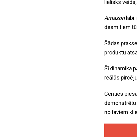
lielisks veid
Amazon
labi 
desmitiem tūk
Šādas prakses
produktu ats
Šī dinamika pa
reālās pircēj
Centies piesai
demonstrētu v
no taviem kli