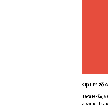
Optimizē 
Tava iekšējā 
apzīmēt tavus