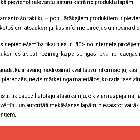
s, kā pievienot relevantu saturu katrā no produktu lapām.
izmanto šo taktiku – populārākajiem produktiem ir pievie
stošiem atsauksmju, kas informē pircējus un rosina dis
 nepieciešamība tikai pieaug. 80% no interneta pircējie
auksmes tik pat nozīmīgi kā personīgās rekomendācijas 
rāda, ka ir svarīgi nodrošināt kvalitatīvu informāciju, kas i
u pieredzēs, nevis mārketinga materiālos, ko rada tavs zī
stīt tik daudz lietotāju atsauksmju, cik vien iespējams, la
ērtību un autoritāti meklēšanas lapām, piesaistot vairāk
entiem.