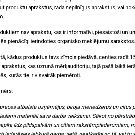
t produktu aprakstus, rada nepilnīgus aprakstus, vai no
m.
uktiem nav aprakstu, kas ir informatīvi, piesaistoši un unik
ēs pienācīgi ierindoties organisko meklējumu sarakstos
 tā, kādus produktus tavs zīmols piedāvā, centies radīt 1
aprakstus, kas uzrunā mērķauditoriju, tajā pašā laikā ie
s, kurās tie ir visvairāk piemēroti.
emērs:
preces atbalsta uzņēmējus, biroja menedžerus un citus p
iešami materiāli sava darba veikšanai. Sākot no pārstrā
apīra līdz pildspalvām un citiem rakstāmpiederumiem, m
i iederēsies jebkurā darba vietā, neatkarīgi no tā, vai tu 