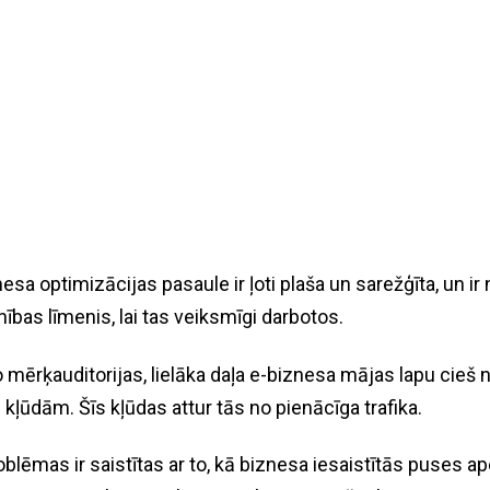
nesa optimizācijas pasaule ir ļoti plaša un sarežģīta, un i
bas līmenis, lai tas veiksmīgi darbotos.
 mērķauditorijas, lielāka daļa e-biznesa mājas lapu cieš 
 kļūdām. Šīs kļūdas attur tās no pienācīga trafika.
oblēmas ir saistītas ar to, kā biznesa iesaistītās puses ap