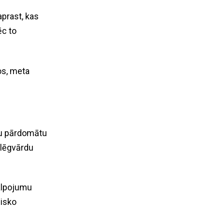
aprast, kas
ēc to
s, meta
otu pārdomātu
slēgvārdu
kalpojumu
nisko