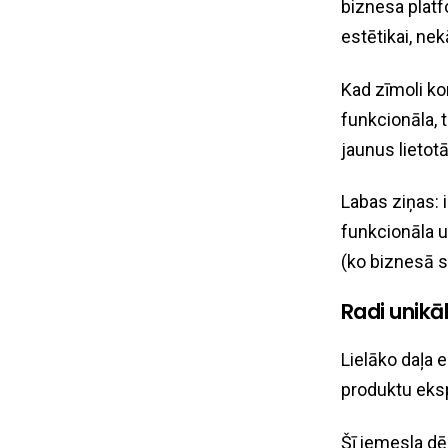
biznesa platf
estētikai, ne
Kad zīmoli ko
funkcionāla, 
jaunus lietot
Labas ziņas: i
funkcionāla u
(ko biznesā 
Radi unikā
Lielāko daļa e
produktu ekspe
Šī iemesla dēļ