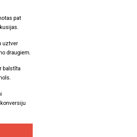
notas pat
kusijas.
m uztver
no draugiem.
r balstīta
mols.
i
 konversiju